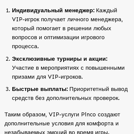
Индивидуальный менеджер:
Каждый
VIP-игрок получает личного менеджера,
который помогает в решении любых
вопросов и оптимизации игрового
процесса.
Эксклюзивные турниры и акции:
Участие в мероприятиях с повышенными
призами для VIP-игроков.
Быстрые выплаты:
Приоритетный вывод
средств без дополнительных проверок.
Таким образом, VIP-услуги Pinco создают
дополнительные условия для комфорта и
незабываемых эмоций во время игры.