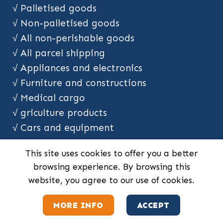
√ Palletised goods
√ Non-palletised goods
√ All non-perishable goods
√ All parcel shipping
√ Appliances and electronics
√ Furniture and constructions
√ Medical cargo
√ griculture products
√ Cars and equipment
This site uses cookies to offer you a better
browsing experience. By browsing this
HOME
SERVICES
ABOUT US
CONTACT
website, you agree to our use of cookies.
Copyright 2026 ©
Caliptus Shipping
| Webdesign
MORE INFO
ACCEPT
Lemaportal