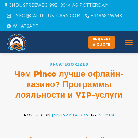
Skip
INDUSTRIEWEG 99E, 3044 AS ROTTERDAM
to
INFO@CALIPTUS-CARS.COM
+31858769648
content
WHATSAPP
REQUEST
A QUOTE
UNCATEGORIZED
Чем Pinco лучше офлайн-
казино? Программы
лояльности и VIP-услуги
POSTED ON
JANUARY 19, 2026
BY
ADMIN