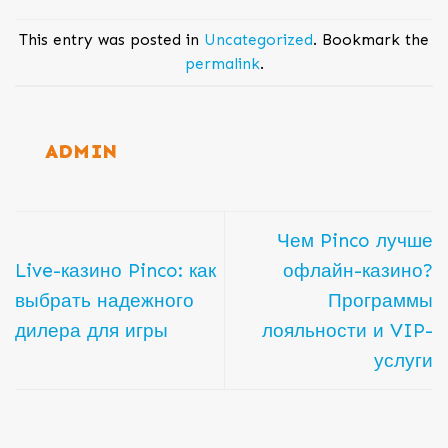
This entry was posted in
Uncategorized
. Bookmark the
permalink
.
ADMIN
Чем Pinco лучше
Live-казино Pinco: как
офлайн-казино?
выбрать надежного
Программы
дилера для игры
лояльности и VIP-
услуги