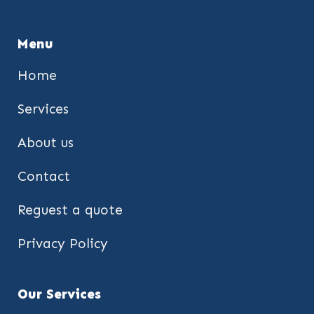
Menu
Home
Services
About us
Contact
Reguest a quote
Privacy Policy
Our Services