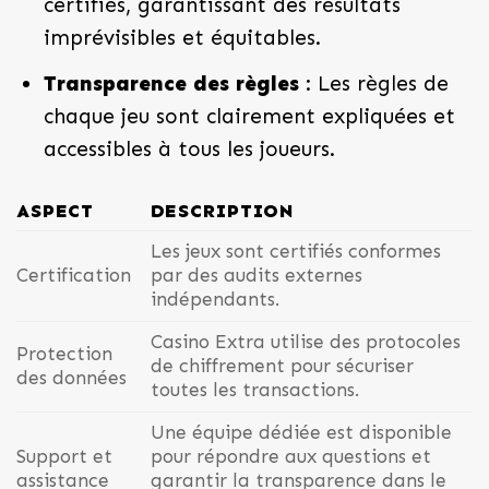
certifiés, garantissant des résultats
imprévisibles et équitables.
Transparence des règles
: Les règles de
chaque jeu sont clairement expliquées et
accessibles à tous les joueurs.
ASPECT
DESCRIPTION
Les jeux sont certifiés conformes
Certification
par des audits externes
indépendants.
Casino Extra utilise des protocoles
Protection
de chiffrement pour sécuriser
des données
toutes les transactions.
Une équipe dédiée est disponible
Support et
pour répondre aux questions et
assistance
garantir la transparence dans le