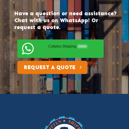
Have a question or need assistance?
Chat with us on WhatsApp! Or
request a quote.
Caliptus Shipping
Online
REQUEST A QUOTE