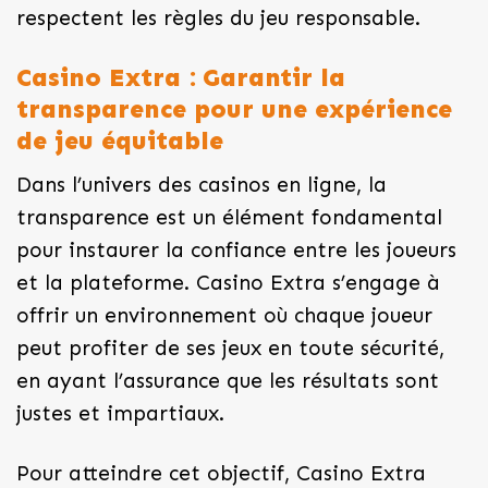
respectent les règles du jeu responsable.
Casino Extra : Garantir la
transparence pour une expérience
de jeu équitable
Dans l’univers des casinos en ligne, la
transparence est un élément fondamental
pour instaurer la confiance entre les joueurs
et la plateforme. Casino Extra s’engage à
offrir un environnement où chaque joueur
peut profiter de ses jeux en toute sécurité,
en ayant l’assurance que les résultats sont
justes et impartiaux.
Pour atteindre cet objectif, Casino Extra