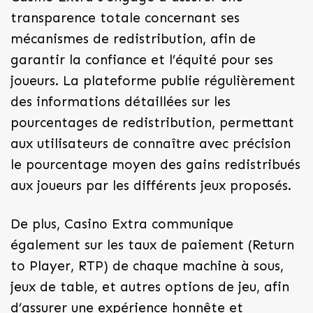
transparence totale concernant ses
mécanismes de redistribution, afin de
garantir la confiance et l’équité pour ses
joueurs. La plateforme publie régulièrement
des informations détaillées sur les
pourcentages de redistribution, permettant
aux utilisateurs de connaître avec précision
le pourcentage moyen des gains redistribués
aux joueurs par les différents jeux proposés.
De plus, Casino Extra communique
également sur les taux de paiement (Return
to Player, RTP) de chaque machine à sous,
jeux de table, et autres options de jeu, afin
d’assurer une expérience honnête et