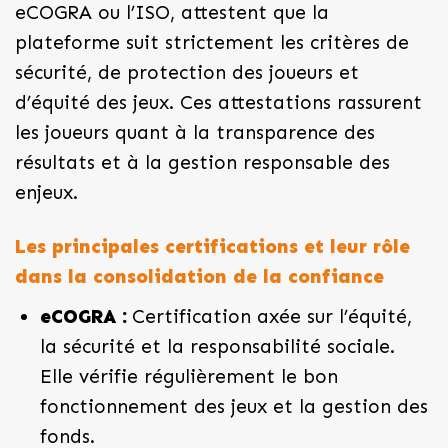
eCOGRA ou l’ISO, attestent que la
plateforme suit strictement les critères de
sécurité, de protection des joueurs et
d’équité des jeux. Ces attestations rassurent
les joueurs quant à la transparence des
résultats et à la gestion responsable des
enjeux.
Les principales certifications et leur rôle
dans la consolidation de la confiance
eCOGRA :
Certification axée sur l’équité,
la sécurité et la responsabilité sociale.
Elle vérifie régulièrement le bon
fonctionnement des jeux et la gestion des
fonds.