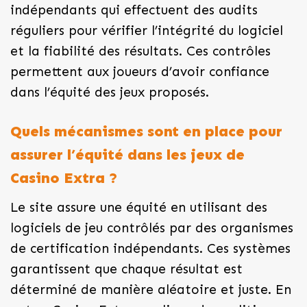
indépendants qui effectuent des audits
réguliers pour vérifier l’intégrité du logiciel
et la fiabilité des résultats. Ces contrôles
permettent aux joueurs d’avoir confiance
dans l’équité des jeux proposés.
Quels mécanismes sont en place pour
assurer l’équité dans les jeux de
Casino Extra ?
Le site assure une équité en utilisant des
logiciels de jeu contrôlés par des organismes
de certification indépendants. Ces systèmes
garantissent que chaque résultat est
déterminé de manière aléatoire et juste. En