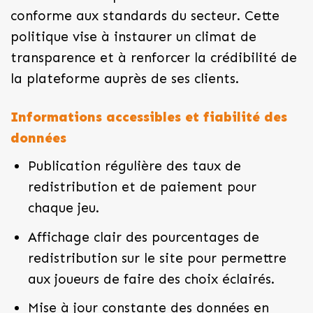
conforme aux standards du secteur. Cette
politique vise à instaurer un climat de
transparence et à renforcer la crédibilité de
la plateforme auprès de ses clients.
Informations accessibles et fiabilité des
données
Publication régulière des taux de
redistribution et de paiement pour
chaque jeu.
Affichage clair des pourcentages de
redistribution sur le site pour permettre
aux joueurs de faire des choix éclairés.
Mise à jour constante des données en