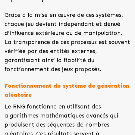
Grâce à la mise en œuvre de ces systèmes,
chaque jeu devient indépendant et dénué
d’influence extérieure ou de manipulation.
La transparence de ces processus est souvent
vérifiée par des entités externes,
garantissant ainsi la fiabilité du
fonctionnement des jeux proposés.
Fonctionnement du système de génération
aléatoire
Le RNG fonctionne en utilisant des
algorithmes mathématiques avancés qui
produisent des séquences de nombres
aléatoires. Ces résultats servent à