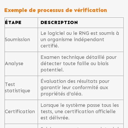
Exemple de processus de vérification
ÉTAPE
DESCRIPTION
Le logiciel ou le RNG est soumis à
Soumission
un organisme indépendant
certifié.
Examen technique détaillé pour
Analyse
détecter toute faille ou biais
potentiel.
Évaluation des résultats pour
Test
garantir leur conformité aux
statistique
propriétés d’aléa.
Lorsque le système passe tous les
Certification
tests, une certification officielle
est délivrée.