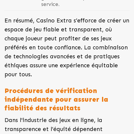
service.
En résumé, Casino Extra s’efforce de créer un
espace de jeu fiable et transparent, où
chaque joueur peut profiter de ses jeux
préférés en toute confiance. La combinaison
de technologies avancées et de pratiques
éthiques assure une expérience équitable
pour tous.
Procédures de vérification
indépendante pour assurer la
fiabilité des résultats
Dans l’industrie des jeux en ligne, la
transparence et l’équité dépendent