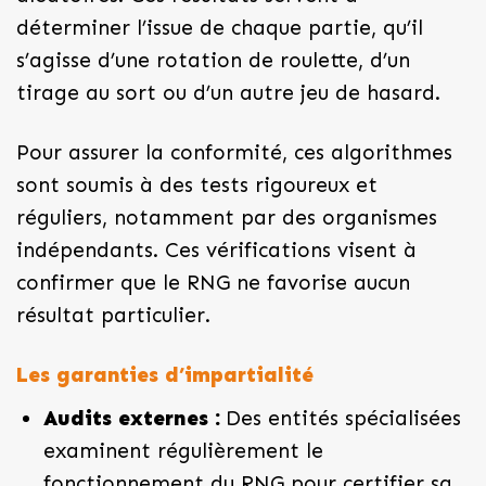
déterminer l’issue de chaque partie, qu’il
s’agisse d’une rotation de roulette, d’un
tirage au sort ou d’un autre jeu de hasard.
Pour assurer la conformité, ces algorithmes
sont soumis à des tests rigoureux et
réguliers, notamment par des organismes
indépendants. Ces vérifications visent à
confirmer que le RNG ne favorise aucun
résultat particulier.
Les garanties d’impartialité
Audits externes :
Des entités spécialisées
examinent régulièrement le
fonctionnement du RNG pour certifier sa