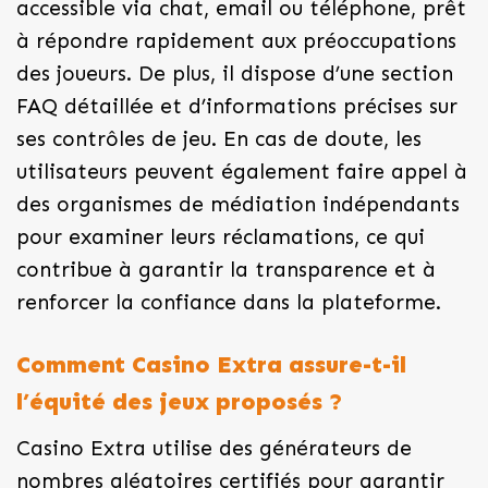
accessible via chat, email ou téléphone, prêt
à répondre rapidement aux préoccupations
des joueurs. De plus, il dispose d’une section
FAQ détaillée et d’informations précises sur
ses contrôles de jeu. En cas de doute, les
utilisateurs peuvent également faire appel à
des organismes de médiation indépendants
pour examiner leurs réclamations, ce qui
contribue à garantir la transparence et à
renforcer la confiance dans la plateforme.
Comment Casino Extra assure-t-il
l’équité des jeux proposés ?
Casino Extra utilise des générateurs de
nombres aléatoires certifiés pour garantir