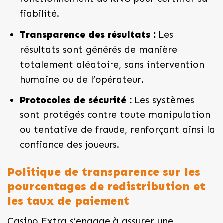
fiabilité.
Transparence des résultats :
Les
résultats sont générés de manière
totalement aléatoire, sans intervention
humaine ou de l’opérateur.
Protocoles de sécurité :
Les systèmes
sont protégés contre toute manipulation
ou tentative de fraude, renforçant ainsi la
confiance des joueurs.
Politique de transparence sur les
pourcentages de redistribution et
les taux de paiement
Casino Extra s’engage à assurer une