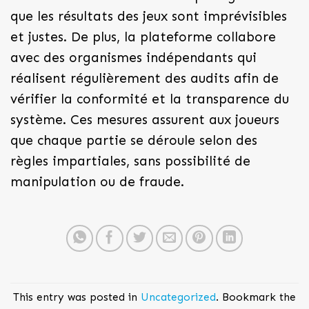
que les résultats des jeux sont imprévisibles
et justes. De plus, la plateforme collabore
avec des organismes indépendants qui
réalisent régulièrement des audits afin de
vérifier la conformité et la transparence du
système. Ces mesures assurent aux joueurs
que chaque partie se déroule selon des
règles impartiales, sans possibilité de
manipulation ou de fraude.
This entry was posted in
Uncategorized
. Bookmark the