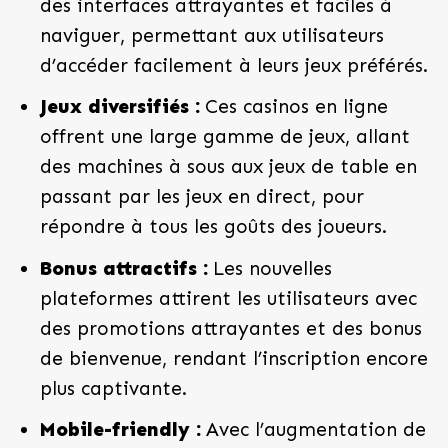
des interfaces attrayantes et faciles à
naviguer, permettant aux utilisateurs
d’accéder facilement à leurs jeux préférés.
Jeux diversifiés :
Ces casinos en ligne
offrent une large gamme de jeux, allant
des machines à sous aux jeux de table en
passant par les jeux en direct, pour
répondre à tous les goûts des joueurs.
Bonus attractifs :
Les nouvelles
plateformes attirent les utilisateurs avec
des promotions attrayantes et des bonus
de bienvenue, rendant l’inscription encore
plus captivante.
Mobile-friendly :
Avec l’augmentation de