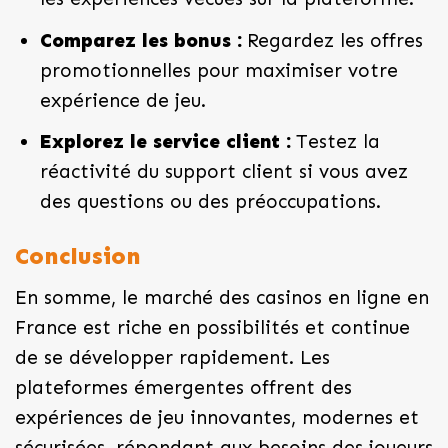
Comparez les bonus :
Regardez les offres
promotionnelles pour maximiser votre
expérience de jeu.
Explorez le service client :
Testez la
réactivité du support client si vous avez
des questions ou des préoccupations.
Conclusion
En somme, le marché des casinos en ligne en
France est riche en possibilités et continue
de se développer rapidement. Les
plateformes émergentes offrent des
expériences de jeu innovantes, modernes et
sécurisées, répondant aux besoins des joueurs