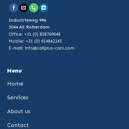
Industrieweg 99e
3044 AS Rotterdam
Office: +31 (0) 858769648
Mobile: +31 (0) 614842245
E-mail:
info@caliptus-cars.com
Menu
Home
Services
About us
Contact