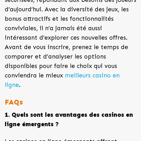
d’aujourd’hui. Avec la diversité des jeux, les
bonus attractifs et les fonctionnalités
conviviales, il n’a jamais été aussi
intéressant d’explorer ces nouvelles offres.
Avant de vous inscrire, prenez le temps de
comparer et d’analyser les options
disponibles pour faire le choix qui vous
conviendra le mieux
meilleurs casino en
ligne
.
FAQs
1. Quels sont les avantages des casinos en
ligne émergents ?