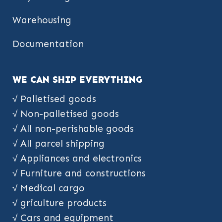
Warehousing
Documentation
WE CAN SHIP EVERYTHING
√ Palletised goods
√ Non-palletised goods
√ All non-perishable goods
√ All parcel shipping
√ Appliances and electronics
√ Furniture and constructions
√ Medical cargo
√ griculture products
√ Cars and equipment