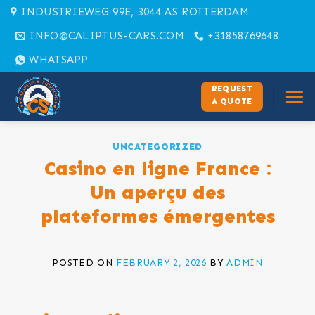
Skip
INDUSTRIEWEG 99E, 3044 AS ROTTERDAM
to
INFO@CALIPTUS-CARS.COM
+31858769648
content
WHATSAPP
REQUEST
A QUOTE
UNCATEGORIZED
Casino en ligne France :
Un aperçu des
plateformes émergentes
POSTED ON
FEBRUARY 2, 2026
BY
ADMIN