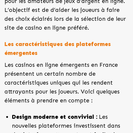
pour les amateurs de jeux d’argent en ligne.
L’objectif est de d’aider les joueurs à faire
des choix éclairés lors de la sélection de leur
site de casino en ligne préféré.
Les caractéristiques des plateformes
émergentes
Les casinos en ligne émergents en France
présentent un certain nombre de
caractéristiques uniques qui les rendent
attrayants pour les joueurs. Voici quelques
éléments à prendre en compte :
Design moderne et convivial :
Les
nouvelles plateformes investissent dans