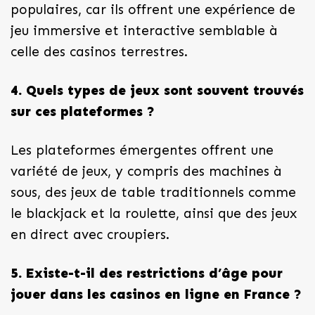
populaires, car ils offrent une expérience de
jeu immersive et interactive semblable à
celle des casinos terrestres.
4. Quels types de jeux sont souvent trouvés
sur ces plateformes ?
Les plateformes émergentes offrent une
variété de jeux, y compris des machines à
sous, des jeux de table traditionnels comme
le blackjack et la roulette, ainsi que des jeux
en direct avec croupiers.
5. Existe-t-il des restrictions d’âge pour
jouer dans les casinos en ligne en France ?