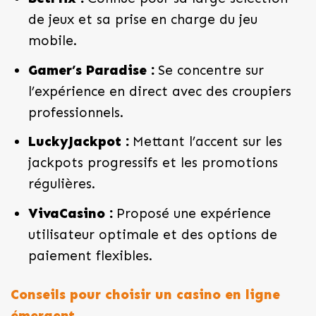
de jeux et sa prise en charge du jeu
mobile.
Gamer’s Paradise :
Se concentre sur
l’expérience en direct avec des croupiers
professionnels.
LuckyJackpot :
Mettant l’accent sur les
jackpots progressifs et les promotions
régulières.
VivaCasino :
Proposé une expérience
utilisateur optimale et des options de
paiement flexibles.
Conseils pour choisir un casino en ligne
émergent