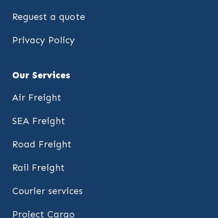
Reguest a quote
Privacy Policy
Our Services
Air Freight
SEA Freight
Road Freight
Rail Freight
Courier services
Project Cargo