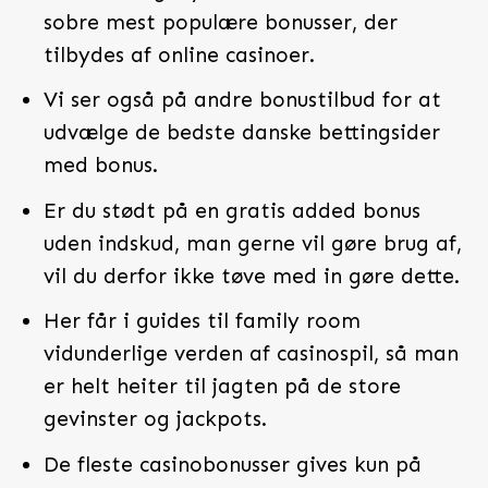
sobre mest populære bonusser, der
tilbydes af online casinoer.
Vi ser også på andre bonustilbud for at
udvælge de bedste danske bettingsider
med bonus.
Er du stødt på en gratis added bonus
uden indskud, man gerne vil gøre brug af,
vil du derfor ikke tøve med in gøre dette.
Her får i guides til family room
vidunderlige verden af casinospil, så man
er helt heiter til jagten på de store
gevinster og jackpots.
De fleste casinobonusser gives kun på