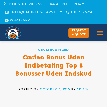
Skip
INDUSTRIEWEG 99E, 3044 AS ROTTERDAM
to
INFO@CALIPTUS-CARS.COM
+31858769648
content
WHATSAPP
REQUEST
A QUOTE
UNCATEGORIZED
Casino Bonus Uden
Indbetaling Top 8
Bonusser Uden Indskud
POSTED ON
OCTOBER 2, 2025
BY
ADMIN