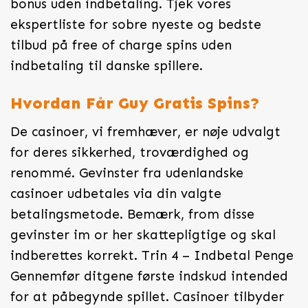
bonus uden indbetaling. Tjek vores
ekspertliste for sobre nyeste og bedste
tilbud på free of charge spins uden
indbetaling til danske spillere.
Hvordan Får Guy Gratis Spins?
De casinoer, vi fremhæver, er nøje udvalgt
for deres sikkerhed, troværdighed og
renommé. Gevinster fra udenlandske
casinoer udbetales via din valgte
betalingsmetode. Bemærk, from disse
gevinster im or her skattepligtige og skal
indberettes korrekt. Trin 4 – Indbetal Penge
Gennemfør ditgene første indskud intended
for at påbegynde spillet. Casinoer tilbyder