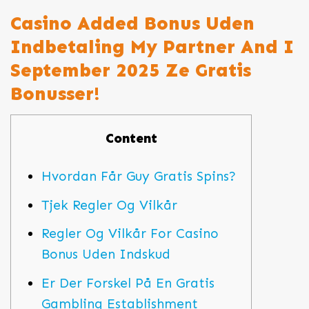
Casino Added Bonus Uden
Indbetaling My Partner And I
September 2025 Ze Gratis
Bonusser!
Content
Hvordan Får Guy Gratis Spins?
Tjek Regler Og Vilkår
Regler Og Vilkår For Casino
Bonus Uden Indskud
Er Der Forskel På En Gratis
Gambling Establishment