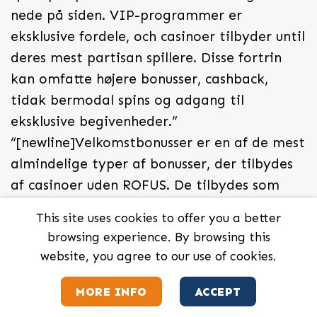
nede på siden. VIP-programmer er
eksklusive fordele, och casinoer tilbyder until
deres mest partisan spillere. Disse fortrin
kan omfatte højere bonusser, cashback,
tidak bermodal spins og adgang til
eksklusive begivenheder.”
“[newline]Velkomstbonusser er en af ​​de mest
almindelige typer af bonusser, der tilbydes
af casinoer uden ROFUS. De tilbydes som
regel til nye spillere som en belønning for at
This site uses cookies to offer you a better
tilmelde sig en konto. At navigere i det
browsing experience. By browsing this
store landskab af online casinoer uden
website, you agree to our use of cookies.
ROFUS har mulighed for at være
overvældende, givet de mange funktioner,
MORE INFO
ACCEPT
der er tilgængelige. Det er essentielt at