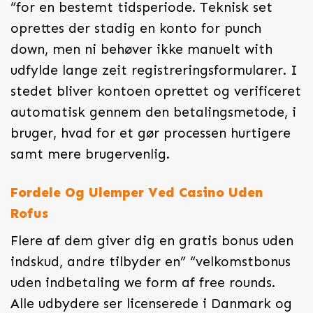
“for en bestemt tidsperiode. Teknisk set
oprettes der stadig en konto for punch
down, men ni behøver ikke manuelt with
udfylde lange zeit registreringsformularer. I
stedet bliver kontoen oprettet og verificeret
automatisk gennem den betalingsmetode, i
bruger, hvad for et gør processen hurtigere
samt mere brugervenlig.
Fordele Og Ulemper Ved Casino Uden
Rofus
Flere af dem giver dig en gratis bonus uden
indskud, andre tilbyder en” “velkomstbonus
uden indbetaling we form af free rounds.
Alle udbydere ser licenserede i Danmark og