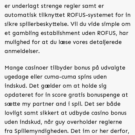
er underlagt strenge regler samt er
automatisk tilknyttet ROFUS-systemet for in
sikre spillerbeskyttelse. Vil du vide simple om
et gambling establishment uden ROFUS, har
mulighed for at du læse vores detaljerede
anmeldelser.
Mange casinoer tilbyder bonus på udvalgte
ugedage eller cuma-cuma spins uden
indskud. Det gælder om at holde sig
opdateret for in score gratis bonuspenge at
sætte my partner and i spil. Det ser både
lovligt samt sikkert at udbyde casino bonus
uden indskud, når guy overholder reglerne
fra Spillemyndigheden. Det im or her derfor,