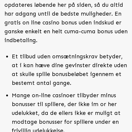
opdateres løbende her på siden, så du altid
har adgang until de bedste muligheder. En
gratis on line casino bonus uden indskud er
ganske enkelt en helt cuma-cuma bonus uden
indbetaling.
Et tilbud uden omsætningskrav betyder,
at i kan hæve dine gevinster direkte uden
at skulle spille bonusbeløbet igennem et
bestemt antal gange.
Mange on-line casinoer tilbyder minus
bonusser til spillere, der ikke im or her
udelukket, da de ellers ikke er muligt at
modtage bonusser for spillere under en
frivillig udelukkelse.