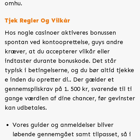
omhu.
Tjek Regler Og Vilkår
Hos nogle casinoer aktiveres bonussen
spontan ved konto­oprettelse, guys andre
kræver, at du accepterer vilkår eller
indtaster durante bonuskode. Det står
typisk i betingelserne, og du bør altid tjekke
e inden du opretter di.. Der gælder et
gennemspilskrav på 1. 500 kr, svarende til ti
gange værdien af dine chancer, før gevinster
kan udbetales.
Vores guider og anmeldelser bliver
løbende gennemgået samt tilpasset, så i