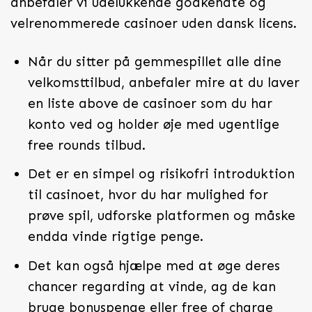
anbefaler vi udelukkende godkendte og
velrenommerede casinoer uden dansk licens.
Når du sitter på gemmespillet alle dine
velkomsttilbud, anbefaler mire at du laver
en liste above de casinoer som du har
konto ved og holder øje med ugentlige
free rounds tilbud.
Det er en simpel og risikofri introduktion
til casinoet, hvor du har mulighed for
prøve spil, udforske platformen og måske
endda vinde rigtige penge.
Det kan også hjælpe med at øge deres
chancer regarding at vinde, ag de kan
bruge bonuspenge eller free of charge