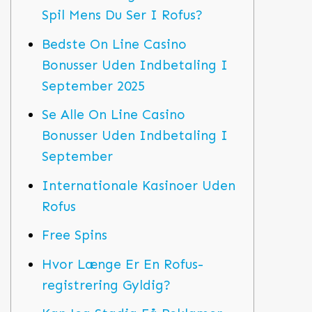
Spil Mens Du Ser I Rofus?
Bedste On Line Casino
Bonusser Uden Indbetaling I
September 2025
Se Alle On Line Casino
Bonusser Uden Indbetaling I
September
Internationale Kasinoer Uden
Rofus
Free Spins
Hvor Længe Er En Rofus-
registrering Gyldig?