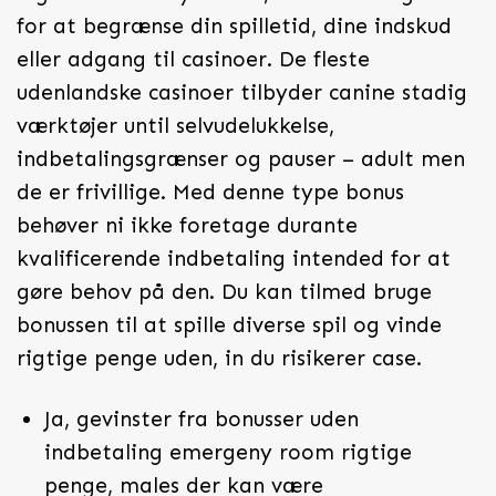
for at begrænse din spilletid, dine indskud
eller adgang til casinoer. De fleste
udenlandske casinoer tilbyder canine stadig
værktøjer until selvudelukkelse,
indbetalingsgrænser og pauser – adult men
de er frivillige. Med denne type bonus
behøver ni ikke foretage durante
kvalificerende indbetaling intended for at
gøre behov på den. Du kan tilmed bruge
bonussen til at spille diverse spil og vinde
rigtige penge uden, in du risikerer case.
Ja, gevinster fra bonusser uden
indbetaling emergeny room rigtige
penge, males der kan være