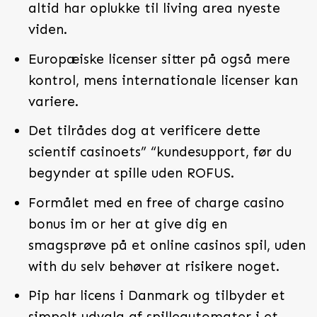
altid har oplukke til living area nyeste
viden.
Europæiske licenser sitter på også mere
kontrol, mens internationale licenser kan
variere.
Det tilrådes dog at verificere dette
scientif casinoets” “kundesupport, før du
begynder at spille uden ROFUS.
Formålet med en free of charge casino
bonus im or her at give dig en
smagsprøve på et online casinos spil, uden
with du selv behøver at risikere noget.
Pip har licens i Danmark og tilbyder et
simpelt udvalg af spilleautomater i et