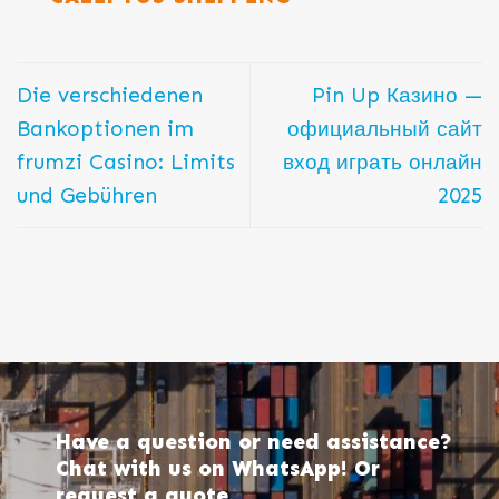
Die verschiedenen
Pin Up Казино —
Bankoptionen im
официальный сайт
frumzi Casino: Limits
вход играть онлайн
und Gebühren
2025
Have a question or need assistance?
Chat with us on WhatsApp! Or
request a quote.