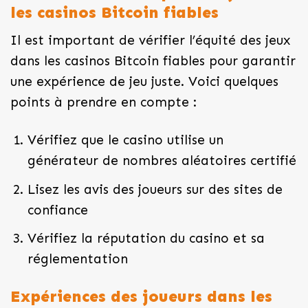
les casinos Bitcoin fiables
Il est important de vérifier l’équité des jeux
dans les casinos Bitcoin fiables pour garantir
une expérience de jeu juste. Voici quelques
points à prendre en compte :
Vérifiez que le casino utilise un
générateur de nombres aléatoires certifié
Lisez les avis des joueurs sur des sites de
confiance
Vérifiez la réputation du casino et sa
réglementation
Expériences des joueurs dans les