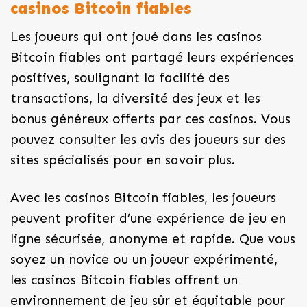
casinos Bitcoin fiables
Les joueurs qui ont joué dans les casinos
Bitcoin fiables ont partagé leurs expériences
positives, soulignant la facilité des
transactions, la diversité des jeux et les
bonus généreux offerts par ces casinos. Vous
pouvez consulter les avis des joueurs sur des
sites spécialisés pour en savoir plus.
Avec les casinos Bitcoin fiables, les joueurs
peuvent profiter d’une expérience de jeu en
ligne sécurisée, anonyme et rapide. Que vous
soyez un novice ou un joueur expérimenté,
les casinos Bitcoin fiables offrent un
environnement de jeu sûr et équitable pour