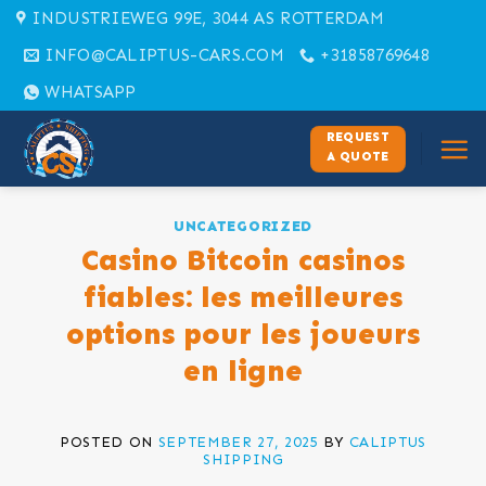
Skip
INDUSTRIEWEG 99E, 3044 AS ROTTERDAM
to
INFO@CALIPTUS-CARS.COM
+31858769648
content
WHATSAPP
REQUEST
A QUOTE
UNCATEGORIZED
Casino Bitcoin casinos
fiables: les meilleures
options pour les joueurs
en ligne
POSTED ON
SEPTEMBER 27, 2025
BY
CALIPTUS
SHIPPING