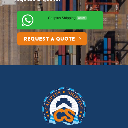
Caliptus Shipping
Online
REQUEST A QUOTE