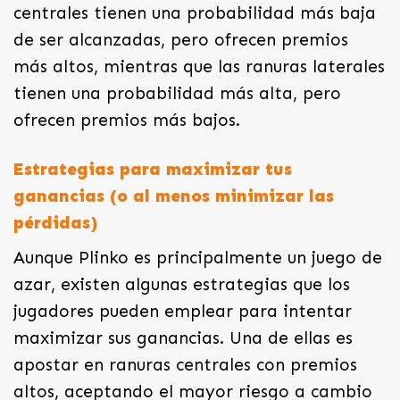
centrales tienen una probabilidad más baja
de ser alcanzadas, pero ofrecen premios
más altos, mientras que las ranuras laterales
tienen una probabilidad más alta, pero
ofrecen premios más bajos.
Estrategias para maximizar tus
ganancias (o al menos minimizar las
pérdidas)
Aunque Plinko es principalmente un juego de
azar, existen algunas estrategias que los
jugadores pueden emplear para intentar
maximizar sus ganancias. Una de ellas es
apostar en ranuras centrales con premios
altos, aceptando el mayor riesgo a cambio