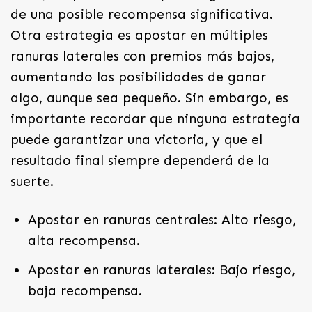
de una posible recompensa significativa.
Otra estrategia es apostar en múltiples
ranuras laterales con premios más bajos,
aumentando las posibilidades de ganar
algo, aunque sea pequeño. Sin embargo, es
importante recordar que ninguna estrategia
puede garantizar una victoria, y que el
resultado final siempre dependerá de la
suerte.
Apostar en ranuras centrales: Alto riesgo,
alta recompensa.
Apostar en ranuras laterales: Bajo riesgo,
baja recompensa.