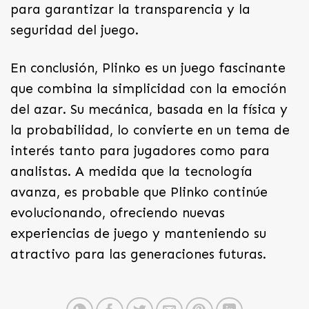
para garantizar la transparencia y la
seguridad del juego.
En conclusión, Plinko es un juego fascinante
que combina la simplicidad con la emoción
del azar. Su mecánica, basada en la física y
la probabilidad, lo convierte en un tema de
interés tanto para jugadores como para
analistas. A medida que la tecnología
avanza, es probable que Plinko continúe
evolucionando, ofreciendo nuevas
experiencias de juego y manteniendo su
atractivo para las generaciones futuras.