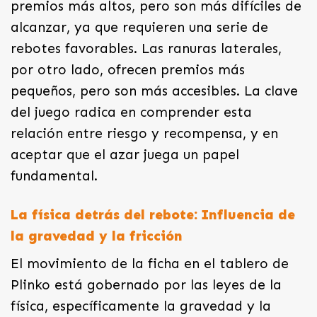
premios más altos, pero son más difíciles de
alcanzar, ya que requieren una serie de
rebotes favorables. Las ranuras laterales,
por otro lado, ofrecen premios más
pequeños, pero son más accesibles. La clave
del juego radica en comprender esta
relación entre riesgo y recompensa, y en
aceptar que el azar juega un papel
fundamental.
La física detrás del rebote: Influencia de
la gravedad y la fricción
El movimiento de la ficha en el tablero de
Plinko está gobernado por las leyes de la
física, específicamente la gravedad y la