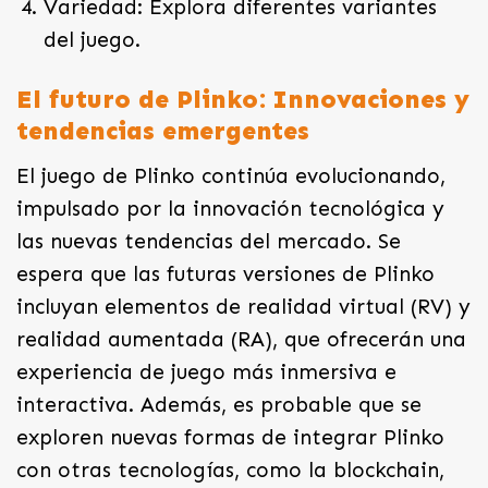
Variedad: Explora diferentes variantes
del juego.
El futuro de Plinko: Innovaciones y
tendencias emergentes
El juego de Plinko continúa evolucionando,
impulsado por la innovación tecnológica y
las nuevas tendencias del mercado. Se
espera que las futuras versiones de Plinko
incluyan elementos de realidad virtual (RV) y
realidad aumentada (RA), que ofrecerán una
experiencia de juego más inmersiva e
interactiva. Además, es probable que se
exploren nuevas formas de integrar Plinko
con otras tecnologías, como la blockchain,