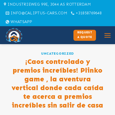
Skip
INDUSTRIEWEG 99E, 3044 AS ROTTERDAM
to
INFO@CALIPTUS-CARS.COM
+31858769648
content
WHATSAPP
REQUEST
A QUOTE
UNCATEGORIZED
¡Caos controlado y
premios increíbles! Plinko
game , la aventura
vertical donde cada caída
te acerca a premios
increíbles sin salir de casa