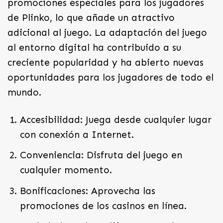
promociones especiales para los jugadores
de Plinko, lo que añade un atractivo
adicional al juego. La adaptación del juego
al entorno digital ha contribuido a su
creciente popularidad y ha abierto nuevas
oportunidades para los jugadores de todo el
mundo.
Accesibilidad: Juega desde cualquier lugar
con conexión a Internet.
Conveniencia: Disfruta del juego en
cualquier momento.
Bonificaciones: Aprovecha las
promociones de los casinos en línea.