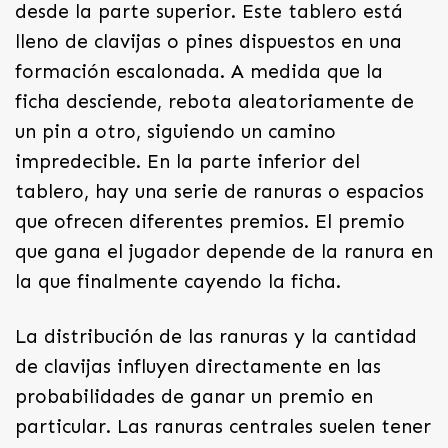
desde la parte superior. Este tablero está
lleno de clavijas o pines dispuestos en una
formación escalonada. A medida que la
ficha desciende, rebota aleatoriamente de
un pin a otro, siguiendo un camino
impredecible. En la parte inferior del
tablero, hay una serie de ranuras o espacios
que ofrecen diferentes premios. El premio
que gana el jugador depende de la ranura en
la que finalmente cayendo la ficha.
La distribución de las ranuras y la cantidad
de clavijas influyen directamente en las
probabilidades de ganar un premio en
particular. Las ranuras centrales suelen tener