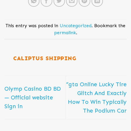
This entry was posted in
Uncategorized
. Bookmark the
permalink
.
CALIPTUS SHIPPING
“gta Online Lucky Tire
Olymp Casino BD BD
Glitch And Exactly
— Official website
How To Win Typically
Sign in
The Podium Car