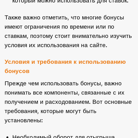
который можно использовать для ставок.
Также важно отметить, что многие бонусы
имеют ограничения по времени или по
ставкам, поэтому стоит внимательно изучить
условия их использования на сайте.
Условия и требования к использованию
бонусов
Прежде чем использовать бонусы, важно
понимать все компоненты, связанные с их
получением и расходованием. Вот основные
требования, которые могут быть
установлены:
Необходимый оборот для отыгрыша