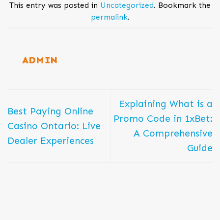
This entry was posted in
Uncategorized
. Bookmark the
permalink
.
ADMIN
Explaining What is a
Best Paying Online
Promo Code in 1xBet:
Casino Ontario: Live
A Comprehensive
Dealer Experiences
Guide