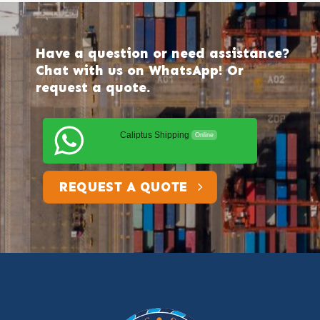
Have a question or need assistance?
Chat with us on WhatsApp! Or
request a quote.
Caliptus Shipping
Online
REQUEST A QUOTE