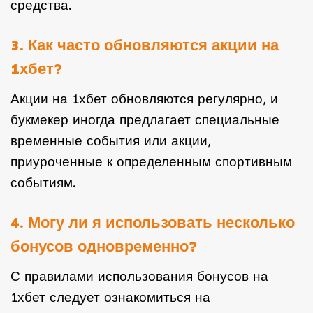
средства.
3. Как часто обновляются акции на
1хбет?
Акции на 1хбет обновляются регулярно, и
букмекер иногда предлагает специальные
временные события или акции,
приуроченные к определенным спортивным
событиям.
4. Могу ли я использовать несколько
бонусов одновременно?
С правилами использования бонусов на
1хбет следует ознакомиться на