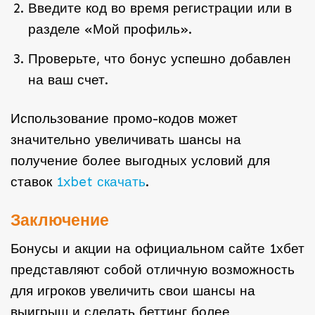
Введите код во время регистрации или в
разделе «Мой профиль».
Проверьте, что бонус успешно добавлен
на ваш счет.
Использование промо-кодов может
значительно увеличивать шансы на
получение более выгодных условий для
ставок
1xbet скачать
.
Заключение
Бонусы и акции на официальном сайте 1хбет
представляют собой отличную возможность
для игроков увеличить свои шансы на
выигрыш и сделать беттинг более