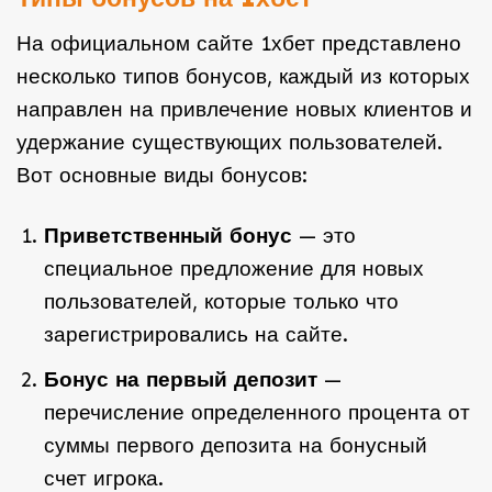
На официальном сайте 1хбет представлено
несколько типов бонусов, каждый из которых
направлен на привлечение новых клиентов и
удержание существующих пользователей.
Вот основные виды бонусов:
Приветственный бонус
— это
специальное предложение для новых
пользователей, которые только что
зарегистрировались на сайте.
Бонус на первый депозит
—
перечисление определенного процента от
суммы первого депозита на бонусный
счет игрока.