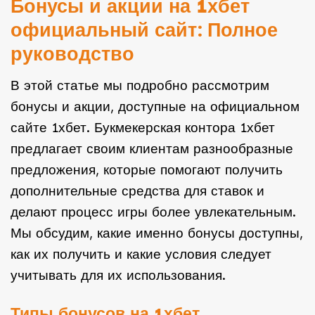
Бонусы и акции на 1хбет
официальный сайт: Полное
руководство
В этой статье мы подробно рассмотрим
бонусы и акции, доступные на официальном
сайте 1хбет. Букмекерская контора 1хбет
предлагает своим клиентам разнообразные
предложения, которые помогают получить
дополнительные средства для ставок и
делают процесс игры более увлекательным.
Мы обсудим, какие именно бонусы доступны,
как их получить и какие условия следует
учитывать для их использования.
Типы бонусов на 1хбет