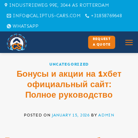
Skip
INDUSTRIEWEG 99E, 3044 AS ROTTERDAM
to
INFO@CALIPTUS-CARS.COM
+31858769648
content
WHATSAPP
REQUEST
A QUOTE
UNCATEGORIZED
Бонусы и акции на 1хбет
официальный сайт:
Полное руководство
POSTED ON
JANUARY 15, 2026
BY
ADMIN