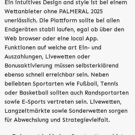
Ein intuitives Design and style ist bei einem
Wettanbieter ohne PALMERAL 2025
unerlässlich. Die Plattform sollte bei allen
Endgeräten stabil laufen, egal ob über den
Web browser oder eine local App.
Funktionen auf welche art Ein- und
Auszahlungen, Livewetten oder
Bonusaktivierung müssen selbsterklärend
ebenso schnell erreichbar sein. Neben
beliebten Sportarten wie Fußball, Tennis
oder Basketball sollten auch Randsportarten
sowie E-Sports vertreten sein. Livewetten,
Langzeitmärkte sowie Sonderwetten sorgen
für Abwechslung und Strategievielfalt.