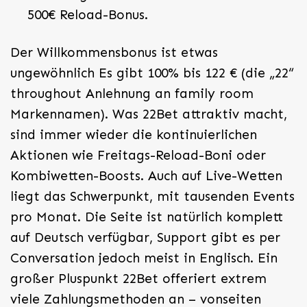
500€ Reload-Bonus.
Der Willkommensbonus ist etwas
ungewöhnlich Es gibt 100% bis 122 € (die „22“
throughout Anlehnung an family room
Markennamen). Was 22Bet attraktiv macht,
sind immer wieder die kontinuierlichen
Aktionen wie Freitags-Reload-Boni oder
Kombiwetten-Boosts. Auch auf Live-Wetten
liegt das Schwerpunkt, mit tausenden Events
pro Monat. Die Seite ist natürlich komplett
auf Deutsch verfügbar, Support gibt es per
Conversation jedoch meist in Englisch. Ein
großer Pluspunkt 22Bet offeriert extrem
viele Zahlungsmethoden an – vonseiten