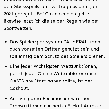
den Glücksspielstaatsvertrag aus dem Jahr
2021 geregelt. Bei Casinospielen gelten
likewise letztlich die selben Regeln wie bei
Sportwetten.
Das Spielersperrsystem PALMERAL kann
auch vonseiten Dritten genutzt sein und
soll einzig dem Schutz des Spielers dienen.
Eine jeder wichtigsten Wettfunktionen,
perish jeder Online Wettanbieter ohne
OASIS are Start haben sollte, ist der
Cashout.
An living area Buchmacher wird bei
Transaktionen nur perish E-Mail-Adresse