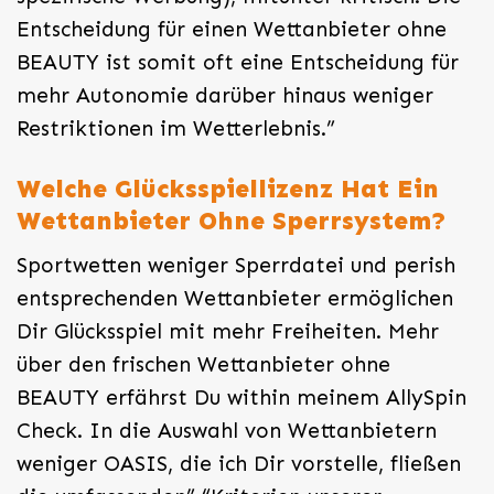
Entscheidung für einen Wettanbieter ohne
BEAUTY ist somit oft eine Entscheidung für
mehr Autonomie darüber hinaus weniger
Restriktionen im Wetterlebnis.”
Welche Glücksspiellizenz Hat Ein
Wettanbieter Ohne Sperrsystem?
Sportwetten weniger Sperrdatei und perish
entsprechenden Wettanbieter ermöglichen
Dir Glücksspiel mit mehr Freiheiten. Mehr
über den frischen Wettanbieter ohne
BEAUTY erfährst Du within meinem AllySpin
Check. In die Auswahl von Wettanbietern
weniger OASIS, die ich Dir vorstelle, fließen