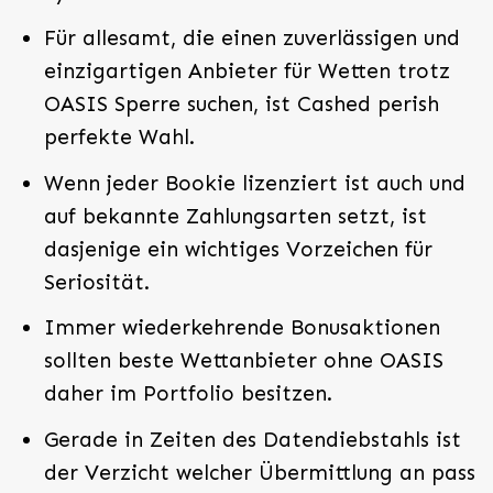
Für allesamt, die einen zuverlässigen und
einzigartigen Anbieter für Wetten trotz
OASIS Sperre suchen, ist Cashed perish
perfekte Wahl.
Wenn jeder Bookie lizenziert ist auch und
auf bekannte Zahlungsarten setzt, ist
dasjenige ein wichtiges Vorzeichen für
Seriosität.
Immer wiederkehrende Bonusaktionen
sollten beste Wettanbieter ohne OASIS
daher im Portfolio besitzen.
Gerade in Zeiten des Datendiebstahls ist
der Verzicht welcher Übermittlung an pass