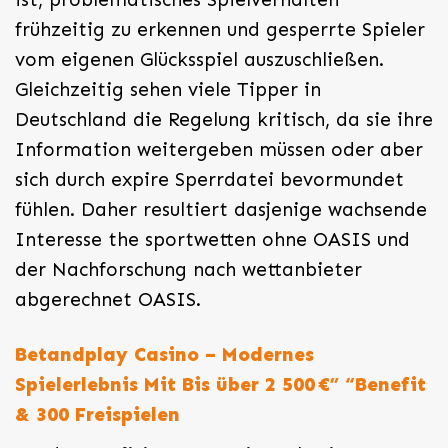
frühzeitig zu erkennen und gesperrte Spieler
vom eigenen Glücksspiel auszuschließen.
Gleichzeitig sehen viele Tipper in
Deutschland die Regelung kritisch, da sie ihre
Information weitergeben müssen oder aber
sich durch expire Sperrdatei bevormundet
fühlen. Daher resultiert dasjenige wachsende
Interesse the sportwetten ohne OASIS und
der Nachforschung nach wettanbieter
abgerechnet OASIS.
Betandplay Casino – Modernes
Spielerlebnis Mit Bis über 2 500 €” “Benefit
& 300 Freispielen