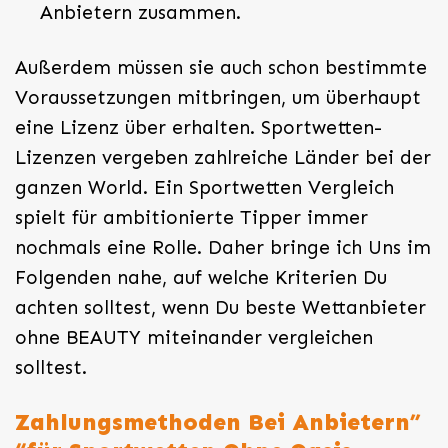
Anbietern zusammen.
Außerdem müssen sie auch schon bestimmte
Voraussetzungen mitbringen, um überhaupt
eine Lizenz über erhalten. Sportwetten-
Lizenzen vergeben zahlreiche Länder bei der
ganzen World. Ein Sportwetten Vergleich
spielt für ambitionierte Tipper immer
nochmals eine Rolle. Daher bringe ich Uns im
Folgenden nahe, auf welche Kriterien Du
achten solltest, wenn Du beste Wettanbieter
ohne BEAUTY miteinander vergleichen
solltest.
Zahlungsmethoden Bei Anbietern”