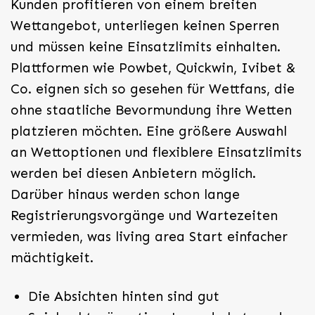
Kunden profitieren von einem breiten
Wettangebot, unterliegen keinen Sperren
und müssen keine Einsatzlimits einhalten.
Plattformen wie Powbet, Quickwin, Ivibet &
Co. eignen sich so gesehen für Wettfans, die
ohne staatliche Bevormundung ihre Wetten
platzieren möchten. Eine größere Auswahl
an Wettoptionen und flexiblere Einsatzlimits
werden bei diesen Anbietern möglich.
Darüber hinaus werden schon lange
Registrierungsvorgänge und Wartezeiten
vermieden, was living area Start einfacher
mächtigkeit.
Die Absichten hinten sind gut