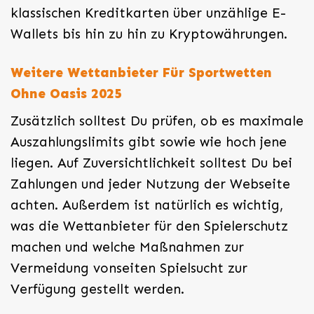
klassischen Kreditkarten über unzählige E-
Wallets bis hin zu hin zu Kryptowährungen.
Weitere Wettanbieter Für Sportwetten
Ohne Oasis 2025
Zusätzlich solltest Du prüfen, ob es maximale
Auszahlungslimits gibt sowie wie hoch jene
liegen. Auf Zuversichtlichkeit solltest Du bei
Zahlungen und jeder Nutzung der Webseite
achten. Außerdem ist natürlich es wichtig,
was die Wettanbieter für den Spielerschutz
machen und welche Maßnahmen zur
Vermeidung vonseiten Spielsucht zur
Verfügung gestellt werden.