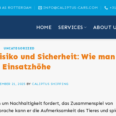
4 AS ROTTERDAM
INFO@CALIPTUS-CARS.COM
+31
HOME
SERVICES
ABOUT 
UNCATEGORIZED
isiko und Sicherheit: Wie man
e Einsatzhöhe
EMBER 21, 2025
BY
CALIPTUS SHIPPING
on um Nachhaltigkeit fordert, das Zusammenspiel von
prache kann er die Aufmerksamkeit des Tieres und spi