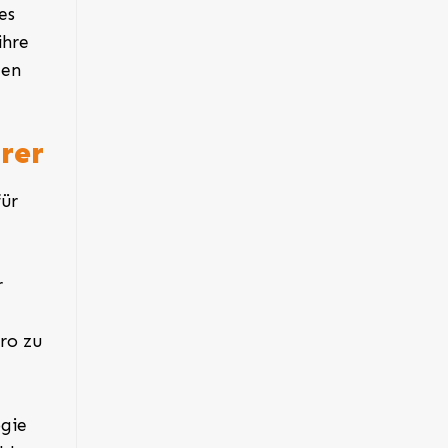
es
ihre
den
rer
für
r
ro zu
ogie