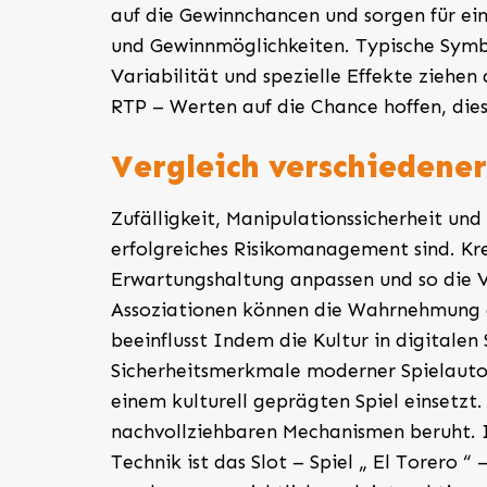
auf die Gewinnchancen und sorgen für ein
und Gewinnmöglichkeiten. Typische Symb
Variabilität und spezielle Effekte ziehe
RTP – Werten auf die Chance hoffen, dies
Vergleich verschiedener
Zufälligkeit, Manipulationssicherheit und 
erfolgreiches Risikomanagement sind. K
Erwartungshaltung anpassen und so die V
Assoziationen können die Wahrnehmung 
beeinflusst Indem die Kultur in digitalen
Sicherheitsmerkmale moderner Spielauto
einem kulturell geprägten Spiel einsetzt
nachvollziehbaren Mechanismen beruht. In
Technik ist das Slot – Spiel „ El Torero 