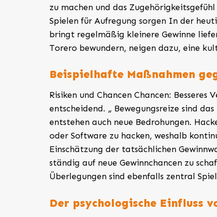
zu machen und das Zugehörigkeitsgefühl st
Spielen für Aufregung sorgen In der heuti
bringt regelmäßig kleinere Gewinne liefer
Torero bewundern, neigen dazu, eine kul
Beispielhafte Maßnahmen geg
Risiken und Chancen Chancen: Besseres 
entscheidend. „ Bewegungsreize sind das
entstehen auch neue Bedrohungen. Hacke
oder Software zu hacken, weshalb kontinu
Einschätzung der tatsächlichen Gewinnwahr
ständig auf neue Gewinnchancen zu schaff
Überlegungen sind ebenfalls zentral Spie
Der psychologische Einfluss v