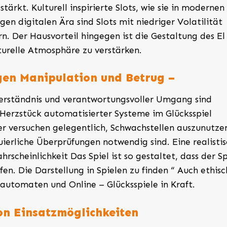
ärkt. Kulturell inspirierte Slots, wie sie in modernen
gen digitalen Ära sind Slots mit niedriger Volatilität
n. Der Hausvorteil hingegen ist die Gestaltung des El
turelle Atmosphäre zu verstärken.
en Manipulation und Betrug –
Verständnis und verantwortungsvoller Umgang sind
 Herzstück automatisierter Systeme im Glücksspiel
r versuchen gelegentlich, Schwachstellen auszunutze
ierliche Überprüfungen notwendig sind. Eine realisti
scheinlichkeit Das Spiel ist so gestaltet, dass der Sp
en. Die Darstellung in Spielen zu finden “ Auch ethis
lautomaten und Online – Glücksspiele in Kraft.
on Einsatzmöglichkeiten