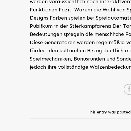
werden voraussichtlich noch interaktive
Funktionen Fazit: Warum die Wahl von Sp
Designs Farben spielen bei Spielautomate
Publikum in der Stierkampfarena Der Torer
Bedeutungen spiegeln die menschliche Fa
Diese Generatoren werden regelmäßig von
fördert den kulturellen Bezug deutlich m
Spielmechaniken, Bonusrunden und Sonder
jedoch ihre vollständige Walzenbedeckung 
This entry was posted