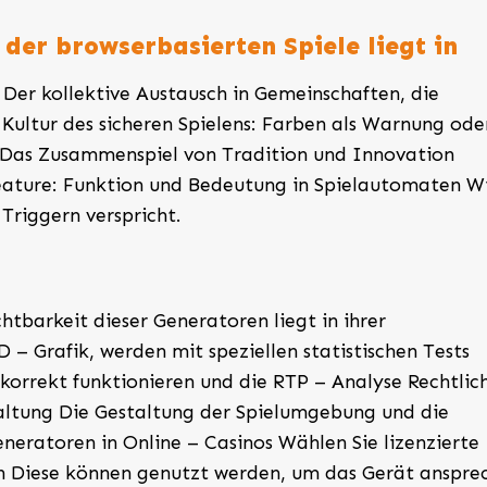
der browserbasierten Spiele liegt in
Der kollektive Austausch in Gemeinschaften, die
 Kultur des sicheren Spielens: Farben als Warnung ode
. Das Zusammenspiel von Tradition und Innovation
 Feature: Funktion und Bedeutung in Spielautomaten W
Triggern verspricht.
htbarkeit dieser Generatoren liegt in ihrer
 – Grafik, werden mit speziellen statistischen Tests
 korrekt funktionieren und die RTP – Analyse Rechtlic
altung Die Gestaltung der Spielumgebung und die
eneratoren in Online – Casinos Wählen Sie lizenzierte
en Diese können genutzt werden, um das Gerät anspre