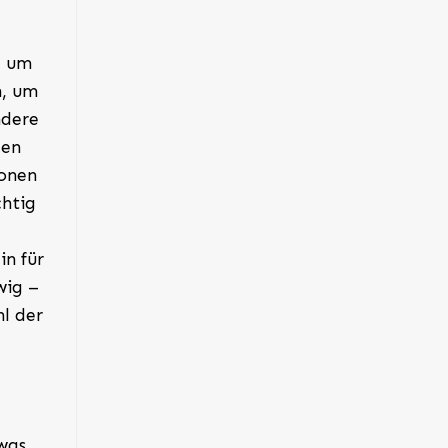
, um
n, um
ndere
den
ionen
chtig
in für
wig –
hl der
 was