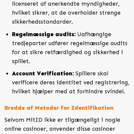
licenseret af anerkendte myndigheder,
hvilket sikrer, at de overholder strenge
sikkerhedsstandarder.
Regelmæssige audits:
Uafhængige
tredjeparter udfører regelmæssige audits
for at sikre retfærdighed og sikkerhed i
spillet.
Account Verification:
Spillere skal
verificere deres identitet ved registrering,
hvilket hjælper med at forhindre svindel.
Bredde af Metoder for Identifikation
Selvom MitID ikke er tilgængeligt i nogle
online casinoer, anvender disse casinoer