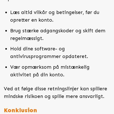
Læs altid vilkår og betingelser, før du
opretter en konto.
Brug stærke adgangskoder og skift dem
regelmæssigt.
Hold dine software- og
antivirusprogrammer opdateret.
Vær opmærksom på mistænkelig
aktivitet på din konto.
Ved at følge disse retningslinjer kan spillere
mindske risikoen og spille mere ansvarligt.
Konklusion