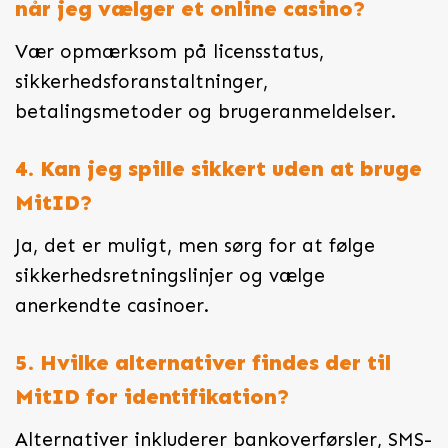
når jeg vælger et online casino?
Vær opmærksom på licensstatus,
sikkerhedsforanstaltninger,
betalingsmetoder og brugeranmeldelser.
4. Kan jeg spille sikkert uden at bruge
MitID?
Ja, det er muligt, men sørg for at følge
sikkerhedsretningslinjer og vælge
anerkendte casinoer.
5. Hvilke alternativer findes der til
MitID for identifikation?
Alternativer inkluderer bankoverførsler, SMS-