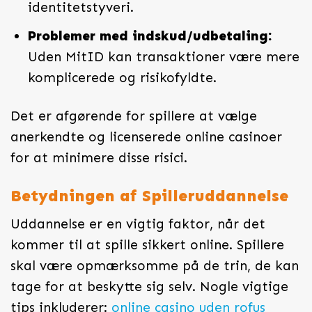
identitetstyveri.
Problemer med indskud/udbetaling:
Uden MitID kan transaktioner være mere
komplicerede og risikofyldte.
Det er afgørende for spillere at vælge
anerkendte og licenserede online casinoer
for at minimere disse risici.
Betydningen af Spilleruddannelse
Uddannelse er en vigtig faktor, når det
kommer til at spille sikkert online. Spillere
skal være opmærksomme på de trin, de kan
tage for at beskytte sig selv. Nogle vigtige
tips inkluderer:
online casino uden rofus