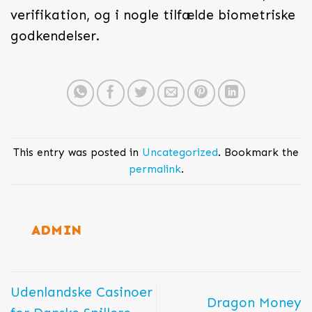
verifikation, og i nogle tilfælde biometriske
godkendelser.
This entry was posted in
Uncategorized
. Bookmark the
permalink
.
ADMIN
Udenlandske Casinoer
Dragon Money