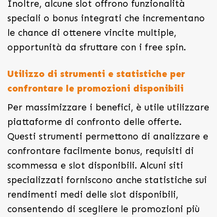
Inoltre, alcune slot offrono funzionalità
speciali o bonus integrati che incrementano
le chance di ottenere vincite multiple,
opportunità da sfruttare con i free spin.
Utilizzo di strumenti e statistiche per
confrontare le promozioni disponibili
Per massimizzare i benefici, è utile utilizzare
piattaforme di confronto delle offerte.
Questi strumenti permettono di analizzare e
confrontare facilmente bonus, requisiti di
scommessa e slot disponibili. Alcuni siti
specializzati forniscono anche statistiche sui
rendimenti medi delle slot disponibili,
consentendo di scegliere le promozioni più