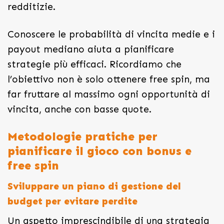
redditizie.
Conoscere le probabilità di vincita medie e i
payout mediano aiuta a pianificare
strategie più efficaci. Ricordiamo che
l’obiettivo non è solo ottenere free spin, ma
far fruttare al massimo ogni opportunità di
vincita, anche con basse quote.
Metodologie pratiche per
pianificare il gioco con bonus e
free spin
Sviluppare un piano di gestione del
budget per evitare perdite
Un aspetto imprescindibile di una strategia