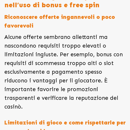
nell’uso di bonus e free spin
Riconoscere offerte ingannevoli o poco
favorevoli
Alcune offerte sembrano allettanti ma
nascondono requisiti troppo elevati o
limitazioni ingiuste. Per esempio, bonus con
requisiti di scommessa troppo alti o slot
esclusivamente a pagamento spesso
riducono i vantaggi per il giocatore. È
importante favorire le promozioni
trasparenti e verificare la reputazione del
casinò.
Limitazioni di gioco e come rispettarle per