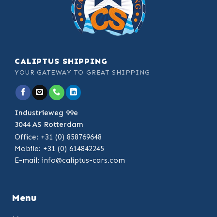
CALIPTUS SHIPPING
YOUR GATEWAY TO GREAT SHIPPING
Industrieweg 99e
3044 AS Rotterdam
Office: +31 (0) 858769648
Mobile: +31 (0) 614842245
E-mail:
info@caliptus-cars.com
Menu