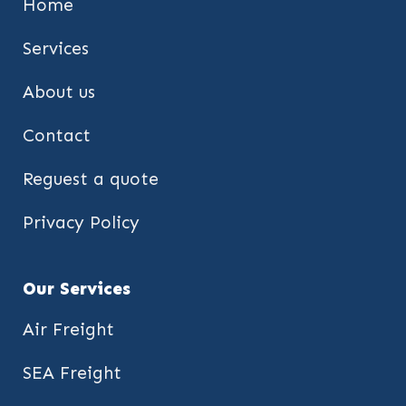
Home
Services
About us
Contact
Reguest a quote
Privacy Policy
Our Services
Air Freight
SEA Freight