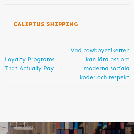
CALIPTUS SHIPPING
Vad cowboyetiketten
Loyalty Programs
kan lära oss om
That Actually Pay
moderna sociala
koder och respekt