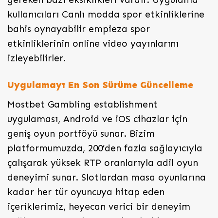
kullanıcıları Canlı modda spor etkinliklerine
bahis oynayabilir empieza spor
etkinliklerinin online video yayınlarını
izleyebilirler.
Uygulamayı En Son Sürüme Güncelleme
Mostbet Gambling establishment
uygulaması, Android ve iOS cihazlar için
geniş oyun portföyü sunar. Bizim
platformumuzda, 200’den fazla sağlayıcıyla
çalışarak yüksek RTP oranlarıyla adil oyun
deneyimi sunar. Slotlardan masa oyunlarına
kadar her tür oyuncuya hitap eden
içeriklerimiz, heyecan verici bir deneyim