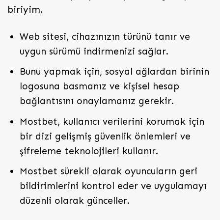
biriyim.
Web sitesi, cihazınızın türünü tanır ve
uygun sürümü indirmenizi sağlar.
Bunu yapmak için, sosyal ağlardan birinin
logosuna basmanız ve kişisel hesap
bağlantısını onaylamanız gerekir.
Mostbet, kullanıcı verilerini korumak için
bir dizi gelişmiş güvenlik önlemleri ve
şifreleme teknolojileri kullanır.
Mostbet sürekli olarak oyuncuların geri
bildirimlerini kontrol eder ve uygulamayı
düzenli olarak günceller.