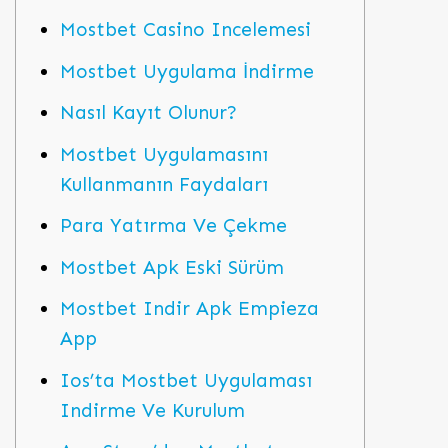
Mostbet Casino Incelemesi
Mostbet Uygulama İndirme
Nasıl Kayıt Olunur?
Mostbet Uygulamasını
Kullanmanın Faydaları
Para Yatırma Ve Çekme
Mostbet Apk Eski Sürüm
Mostbet Indir Apk Empieza
App
Ios’ta Mostbet Uygulaması
Indirme Ve Kurulum