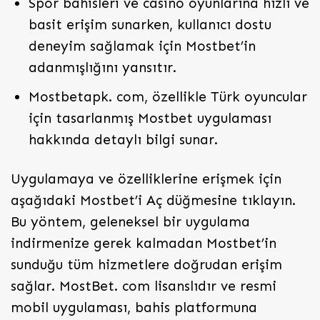
Spor bahisleri ve casino oyunlarına hızlı ve
basit erişim sunarken, kullanıcı dostu
deneyim sağlamak için Mostbet’in
adanmışlığını yansıtır.
Mostbetapk. com, özellikle Türk oyuncular
için tasarlanmış Mostbet uygulaması
hakkında detaylı bilgi sunar.
Uygulamaya ve özelliklerine erişmek için
aşağıdaki Mostbet’i Aç düğmesine tıklayın.
Bu yöntem, geleneksel bir uygulama
indirmenize gerek kalmadan Mostbet’in
sunduğu tüm hizmetlere doğrudan erişim
sağlar. MostBet. com lisanslıdır ve resmi
mobil uygulaması, bahis platformuna