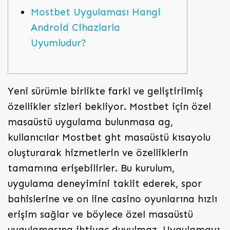
Mostbet Uygulaması Hangi
Android Cihazlarla
Uyumludur?
Yeni sürümle birlikte farkl ve geliştirilmiş
özellikler sizleri bekliyor. Mostbet için özel
masaüstü uygulama bulunmasa ag,
kullanıcılar Mostbet ght masaüstü kısayolu
oluşturarak hizmetlerin ve özelliklerin
tamamına erişebilirler. Bu kurulum,
uygulama deneyimini taklit ederek, spor
bahislerine ve on line casino oyunlarına hızlı
erişim sağlar ve böylece özel masaüstü
uygulamasına ihtiyaç duyulmaz. Uygulamayı