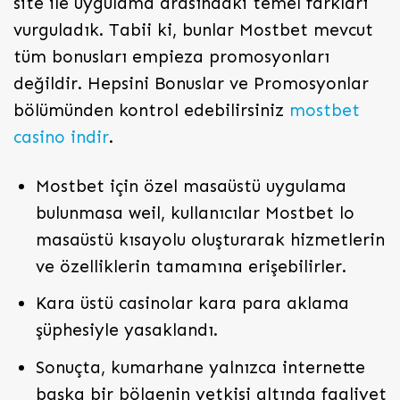
site ile uygulama arasındaki temel farkları
vurguladık. Tabii ki, bunlar Mostbet mevcut
tüm bonusları empieza promosyonları
değildir. Hepsini Bonuslar ve Promosyonlar
bölümünden kontrol edebilirsiniz
mostbet
casino indir
.
Mostbet için özel masaüstü uygulama
bulunmasa weil, kullanıcılar Mostbet lo
masaüstü kısayolu oluşturarak hizmetlerin
ve özelliklerin tamamına erişebilirler.
Kara üstü casinolar kara para aklama
şüphesiyle yasaklandı.
Sonuçta, kumarhane yalnızca internette
başka bir bölgenin yetkisi altında faaliyet