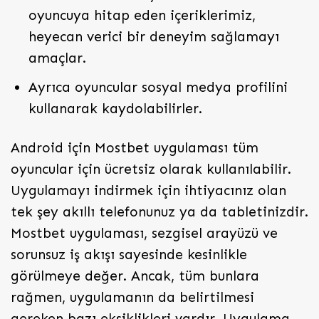
oyuncuya hitap eden içeriklerimiz,
heyecan verici bir deneyim sağlamayı
amaçlar.
Ayrıca oyuncular sosyal medya profilini
kullanarak kaydolabilirler.
Android için Mostbet uygulaması tüm
oyuncular için ücretsiz olarak kullanılabilir.
Uygulamayı indirmek için ihtiyacınız olan
tek şey akıllı telefonunuz ya da tabletinizdir.
Mostbet uygulaması, sezgisel arayüzü ve
sorunsuz iş akışı sayesinde kesinlikle
görülmeye değer. Ancak, tüm bunlara
rağmen, uygulamanın da belirtilmesi
gereken bazı eksiklikleri vardır. Uygulama