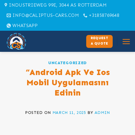
Skip
INDUSTRIEWEG 99E, 3044 AS ROTTERDAM
to
INFO@CALIPTUS-CARS.COM
+31858769648
content
WHATSAPP
REQUEST
A QUOTE
UNCATEGORIZED
“Android Apk Ve Ios
Mobil Uygulamasını
Edinin
POSTED ON
MARCH 11, 2025
BY
ADMIN