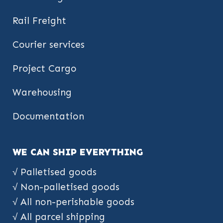
Rail Freight
Courier services
Project Cargo
Warehousing
Documentation
WE CAN SHIP EVERYTHING
√ Palletised goods
√ Non-palletised goods
√ All non-perishable goods
√ All parcel shipping