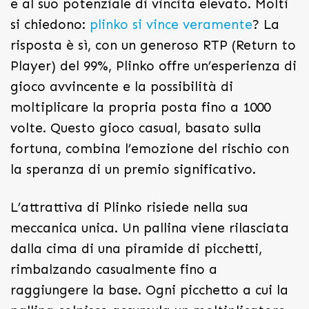
e al suo potenziale di vincita elevato. Molti
si chiedono:
plinko si vince veramente
? La
risposta è sì, con un generoso RTP (Return to
Player) del 99%, Plinko offre un’esperienza di
gioco avvincente e la possibilità di
moltiplicare la propria posta fino a 1000
volte. Questo gioco casual, basato sulla
fortuna, combina l’emozione del rischio con
la speranza di un premio significativo.
L’attrattiva di Plinko risiede nella sua
meccanica unica. Un pallina viene rilasciata
dalla cima di una piramide di picchetti,
rimbalzando casualmente fino a
raggiungere la base. Ogni picchetto a cui la