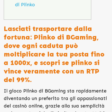
di Plinko
Lasciati trasportare dalla
fortuna: Plinko di BGaming,
dove ogni caduta può
moltiplicare la tua posta fino
a 1000x, e scopri se plinko si
vince veramente con un RTP
del 99%.
Il gioco Plinko di BGaming sta rapidamente
diventando un preferito tra gli appassionati
dei casinò online, grazie alla sua semplicità