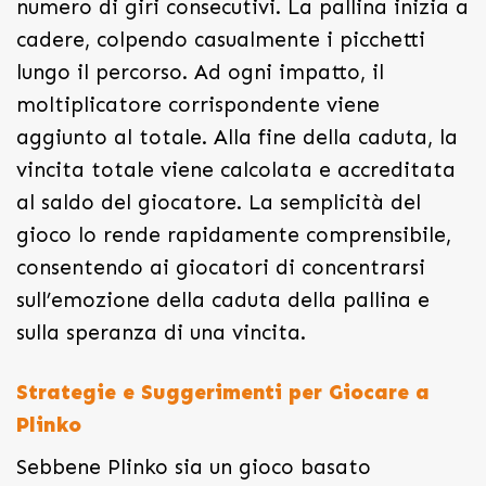
numero di giri consecutivi. La pallina inizia a
cadere, colpendo casualmente i picchetti
lungo il percorso. Ad ogni impatto, il
moltiplicatore corrispondente viene
aggiunto al totale. Alla fine della caduta, la
vincita totale viene calcolata e accreditata
al saldo del giocatore. La semplicità del
gioco lo rende rapidamente comprensibile,
consentendo ai giocatori di concentrarsi
sull’emozione della caduta della pallina e
sulla speranza di una vincita.
Strategie e Suggerimenti per Giocare a
Plinko
Sebbene Plinko sia un gioco basato