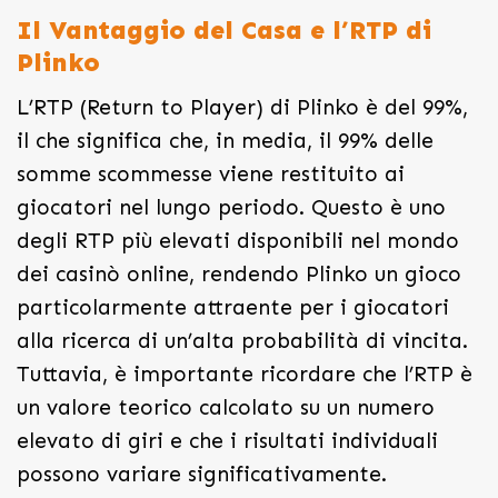
Il Vantaggio del Casa e l’RTP di
Plinko
L’RTP (Return to Player) di Plinko è del 99%,
il che significa che, in media, il 99% delle
somme scommesse viene restituito ai
giocatori nel lungo periodo. Questo è uno
degli RTP più elevati disponibili nel mondo
dei casinò online, rendendo Plinko un gioco
particolarmente attraente per i giocatori
alla ricerca di un’alta probabilità di vincita.
Tuttavia, è importante ricordare che l’RTP è
un valore teorico calcolato su un numero
elevato di giri e che i risultati individuali
possono variare significativamente.