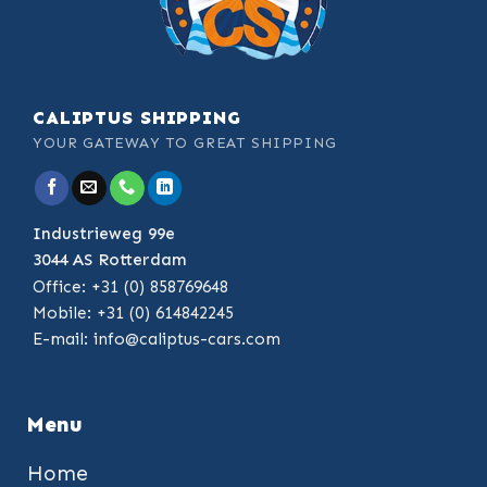
CALIPTUS SHIPPING
YOUR GATEWAY TO GREAT SHIPPING
Industrieweg 99e
3044 AS Rotterdam
Office: +31 (0) 858769648
Mobile: +31 (0) 614842245
E-mail:
info@caliptus-cars.com
Menu
Home