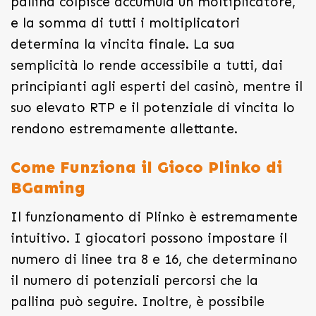
pallina colpisce accumula un moltiplicatore,
e la somma di tutti i moltiplicatori
determina la vincita finale. La sua
semplicità lo rende accessibile a tutti, dai
principianti agli esperti del casinò, mentre il
suo elevato RTP e il potenziale di vincita lo
rendono estremamente allettante.
Come Funziona il Gioco Plinko di
BGaming
Il funzionamento di Plinko è estremamente
intuitivo. I giocatori possono impostare il
numero di linee tra 8 e 16, che determinano
il numero di potenziali percorsi che la
pallina può seguire. Inoltre, è possibile