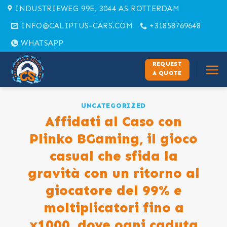
Skip
INDUSTRIEWEG 99E, 3044 AS ROTTERDAM
to
INFO@CALIPTUS-CARS.COM
+31858769648
content
WHATSAPP
REQUEST
A QUOTE
UNCATEGORIZED
Affidati al Caso con
Plinko BGaming, il gioco
casual che sfida la
gravità con un ritorno al
giocatore del 99% e
moltiplicatori fino a
x1000, dove ogni caduta