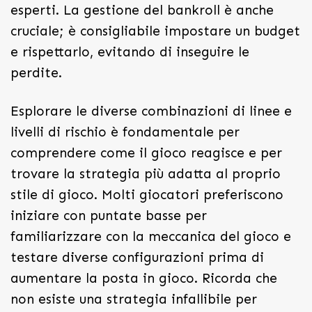
esperti. La gestione del bankroll è anche
cruciale; è consigliabile impostare un budget
e rispettarlo, evitando di inseguire le
perdite.
Esplorare le diverse combinazioni di linee e
livelli di rischio è fondamentale per
comprendere come il gioco reagisce e per
trovare la strategia più adatta al proprio
stile di gioco. Molti giocatori preferiscono
iniziare con puntate basse per
familiarizzare con la meccanica del gioco e
testare diverse configurazioni prima di
aumentare la posta in gioco. Ricorda che
non esiste una strategia infallibile per