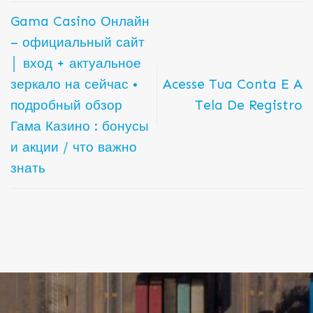
Gama Casino Онлайн
– официальный сайт
│ вход + актуальное
зеркало на сейчас •
Acesse Tua Conta E A
подробный обзор
Tela De Registro
Гама Казино : бонусы
и акции / что важно
знать