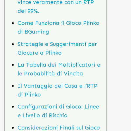
vince veramente con un RTP
del 99%.
Come Funziona il Gioco Plinko
di BGaming
Strategie e Suggerimenti per
Giocare a Plinko
La Tabella dei Moltiplicatori e
le Probabilità di Vincita
Il Vantaggio del Casa e l’RTP
di Plinko
Configurazioni di Gioco: Linee
e Livello di Rischio
Considerazioni Finali sul Gioco