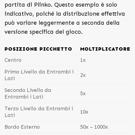
partita di Plinko. Questo esempio è solo
indicativo, poiché la distribuzione effettiva
può variare leggermente a seconda della
versione specifica del gioco.
POSIZIONE PICCHETTO
MOLTIPLICATORE
Centro
1x
Primo Livello da Entrambi i
2x
Lati
Secondo Livello da
5x
Entrambi i Lati
Terzo Livello da Entrambi i
10x
Lati
Bordo Esterno
50x – 1000x