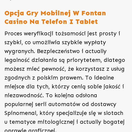
Opcja Gry Mobilnej W Fontan
Casino Na Telefon I Tablet
Proces weryfikacji tożsamości jest prosty i
szybki, co umożliwia szybkie wypłaty
wygranych. Bezpieczeństwo i actually
legalność działania są priorytetem, dlatego
możesz mieć pewność, że korzystasz z usług
zgodnych z polskim prawem. To idealne
miejsce dla tych, którzy cenią sobie jakość i
niezawodność. To kolejna odsłona
popularnej serii automatów od dostawcy
Spinomenal, który specjalizuje się w slotach
u tematyce mitologicznej i actually bogatej
oprawie graficznej.