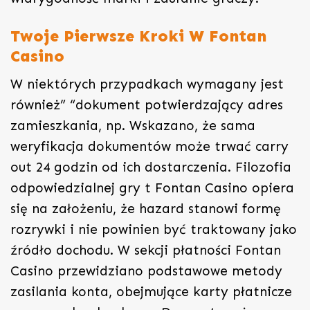
Twoje Pierwsze Kroki W Fontan
Casino
W niektórych przypadkach wymagany jest
również” “dokument potwierdzający adres
zamieszkania, np. Wskazano, że sama
weryfikacja dokumentów może trwać carry
out 24 godzin od ich dostarczenia. Filozofia
odpowiedzialnej gry t Fontan Casino opiera
się na założeniu, że hazard stanowi formę
rozrywki i nie powinien być traktowany jako
źródło dochodu. W sekcji płatności Fontan
Casino przewidziano podstawowe metody
zasilania konta, obejmujące karty płatnicze