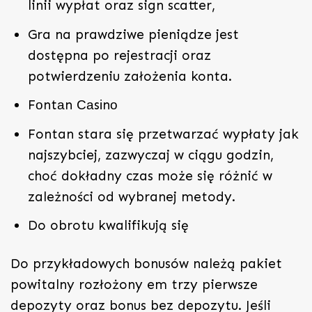
linii wypłat oraz sign scatter,
Gra na prawdziwe pieniądze jest
dostępna po rejestracji oraz
potwierdzeniu założenia konta.
Fоntаn Саsіnо
Fontan stara się przetwarzać wypłaty jak
najszybciej, zazwyczaj w ciągu godzin,
choć dokładny czas może się różnić w
zależności od wybranej metody.
Do obrotu kwalifikują się
Do przykładowych bonusów należą pakiet
powitalny rozłożony em trzy pierwsze
depozyty oraz bonus bez depozytu. Jeśli