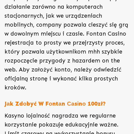
działanie zarówno na komputerach
stacjonarnych, jak we urządzeniach
mobilnych, company pozwala cieszyć się grą
w dowolnym miejscu i czasie. Fontan Casino
rejestracja to prosty we przejrzysty proces,
który pozwala użytkownikom mhh szybkie
rozpoczęcie przygody z hazardem on the
web. Aby założyć konto, należy odwiedzić
oficjalną stronę i wykonać kilka prostych
kroków.
Jаk Zdоbyć W Fоntаn Саsіnо 100zł?
Kasyno lojalność nagradza we regularne
korzystanie pokazuje edukacyjnie ważne.
Limit czasowy na wykorzystanie bonusu