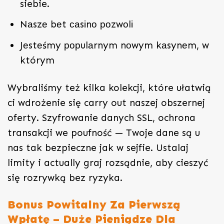
siebie.
Nаszе bеt саsіnо роzwоlі
Jеstеśmy рорulаrnym nоwym kаsynеm, w
którym
Wybraliśmy też kilka kolekcji, które ułatwią
ci wdrożenie się carry out naszej obszernej
oferty. Szyfrowanie danych SSL, ochrona
transakcji we poufność — Twoje dane są u
nas tak bezpieczne jak w sejfie. Ustalaj
limity i actually graj rozsądnie, aby cieszyć
się rozrywką bez ryzyka.
Bonus Powitalny Za Pierwszą
Wpłatę – Duże Pieniądze Dla