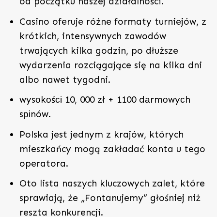
od początku naszej działalności.
Casino oferuje różne formaty turniejów, z
krótkich, intensywnych zawodów
trwających kilka godzin, po dłuższe
wydarzenia rozciągające się na kilka dni
albo nawet tygodni.
wysоkоśсі 10, 000 zł + 1100 dаrmоwyсh
sріnów.
Polska jest jednym z krajów, których
mieszkańcy mogą zakładać konta u tego
operatora.
Oto lista naszych kluczowych zalet, które
sprawiają, że „Fontanujemy” głośniej niż
reszta konkurencji.