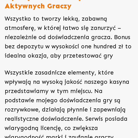
Aktywnych Graczy
Wszystko to tworzy lekką, zabawną
atmosferę, w której łatwo się zanurzyć –
niezależnie od doświadczenia gracza. Bonus
bez depozytu w wysokości one hundred zł to
idealna okazja, aby przetestować gry
Wszystkie zasadnicze elementy, które
wpływają na wysoką jakość naszego kasyna
przedstawiamy w tym miejscu. Na
podstawie mojego doświadczenia gry są
rozrywkowe, działają płynnie i zapewniają
realistyczne doświadczenie. Serwis posiada
wiarygodną licencję, co zwiększa
wiarygodność marki i zaufanie graczy.