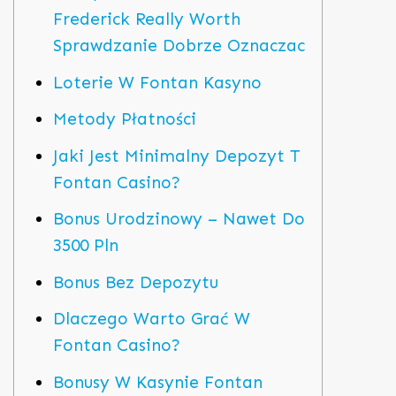
Frederick Really Worth
Sprawdzanie Dobrze Oznaczac
Loterie W Fontan Kasyno
Metody Płatności
Jaki Jest Minimalny Depozyt T
Fontan Casino?
Bonus Urodzinowy – Nawet Do
3500 Pln
Bonus Bez Depozytu
Dlaczego Warto Grać W
Fontan Casino?
Bonusy W Kasynie Fontan