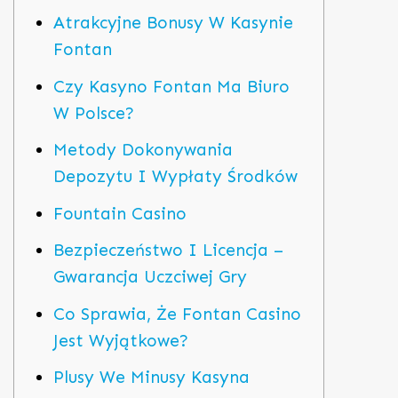
Atrakcyjne Bonusy W Kasynie
Fontan
Czy Kasyno Fontan Ma Biuro
W Polsce?
Metody Dokonywania
Depozytu I Wypłaty Środków
Fountain Casino
Bezpieczeństwo I Licencja –
Gwarancja Uczciwej Gry
Co Sprawia, Że Fontan Casino
Jest Wyjątkowe?
Plusy We Minusy Kasyna