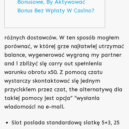
Bonusowe, By Aktywować
Bonus Bez Wpłaty W Casino?
różnych dostawców. W ten sposób mogłem
porównać, w której grze najłatwiej utrzymać
balance, wygenerować wygraną my partner
and i zbliżyć się carry out spełnienia
warunku obrotu x50. Z pomocą czatu
wystarczy skontaktować się jednym
przyciskiem przez czat, the alternatywą dla
takiej pomocy jest opcja” “wysłania
wiadomości na e-mail.
Slot posiada standardową siatkę 5×3, 25