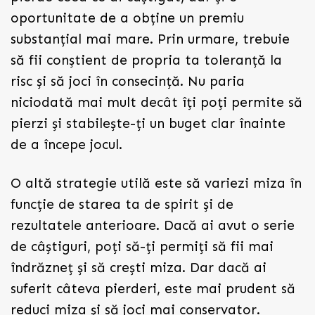
oportunitate de a obține un premiu
substanțial mai mare. Prin urmare, trebuie
să fii conștient de propria ta toleranță la
risc și să joci în consecință. Nu paria
niciodată mai mult decât îți poți permite să
pierzi și stabilește-ți un buget clar înainte
de a începe jocul.
O altă strategie utilă este să variezi miza în
funcție de starea ta de spirit și de
rezultatele anterioare. Dacă ai avut o serie
de câștiguri, poți să-ți permiți să fii mai
îndrăzneț și să crești miza. Dar dacă ai
suferit câteva pierderi, este mai prudent să
reduci miza și să joci mai conservator.