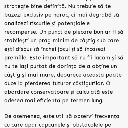
strategie bine definită. Nu trebuie să te
bazezi exclusiv pe noroc, ci mai degrabă să
analizezi riscurile și potențialele
recompense. Un punct de plecare bun ar fi să
stabilești un prag minim de câștig sub care
ești dispus să închei jocul și să încasezi
premiile. Este important să nu fii lacom și să
nu te lași purtat de dorința de a obține un
câștig și mai mare, deoarece aceasta poate
duce la pierderea tuturor câștigurilor. O
abordare conservatoare și calculată este
adesea mai eficientă pe termen lung.
De asemenea, este util să observi frecvența
cu care apar capcanele și obstacolele pe