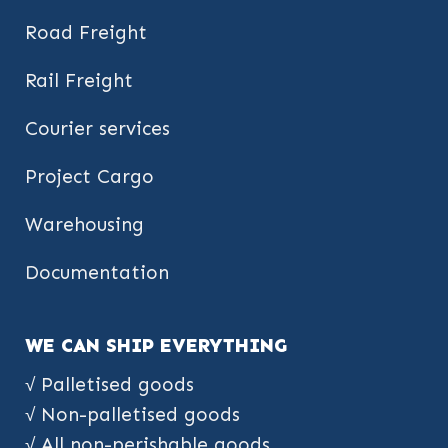
Road Freight
Rail Freight
Courier services
Project Cargo
Warehousing
Documentation
WE CAN SHIP EVERYTHING
√ Palletised goods
√ Non-palletised goods
√ All non-perishable goods