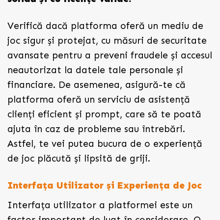
Verifică dacă platforma oferă un mediu de
joc sigur și protejat, cu măsuri de securitate
avansate pentru a preveni fraudele și accesul
neautorizat la datele tale personale și
financiare. De asemenea, asigură-te că
platforma oferă un serviciu de asistență
clienți eficient și prompt, care să te poată
ajuta în caz de probleme sau întrebări.
Astfel, te vei putea bucura de o experiență
de joc plăcută și lipsită de griji.
Interfața Utilizator și Experiența de Joc
Interfața utilizator a platformei este un
factor important de luat în considerare. O