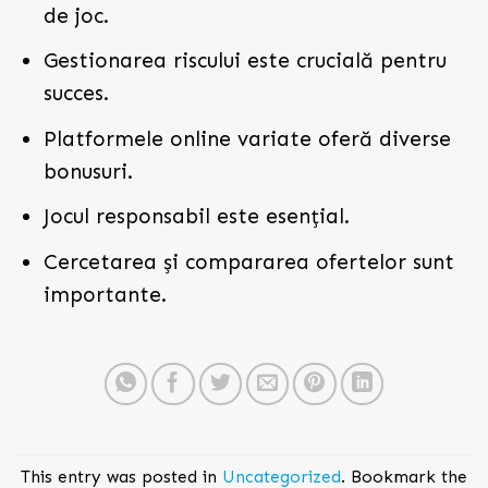
de joc.
Gestionarea riscului este crucială pentru
succes.
Platformele online variate oferă diverse
bonusuri.
Jocul responsabil este esențial.
Cercetarea și compararea ofertelor sunt
importante.
This entry was posted in
Uncategorized
. Bookmark the