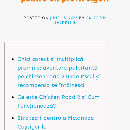
POSTED ON
JUNE 15, 2025
BY
CALIPTUS
SHIPPING
Ghici corect și multiplică
premiile: aventura palpitantă
pe chicken road 2 unde riscul și
recompensa se întâlnesc!
Ce este Chicken Road 2 și Cum
Funcționează?
Strategii pentru a Maximiza
Câștigurile