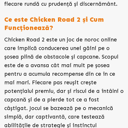
fiecare rundă cu prudență și discernământ.
Ce este Chicken Road 2 și Cum
Funcționează?
Chicken Road 2 este un joc de noroc online
care implică conducerea unei găini pe o
șosea plină de obstacole și capcane. Scopul
este de a avansa cât mai mult pe șosea
pentru a acumula recompense din ce în ce
mai mari. Fiecare pas reușit crește
potențialul premiu, dar și riscul de a întâlni o
capcană și de a pierde tot ce a fost
câștigat. Jocul se bazează pe o mecanică
simplă, dar captivantă, care testează
abilitățile de strategie și instinctul