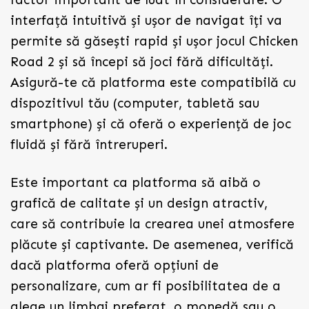
interfață intuitivă și ușor de navigat îți va
permite să găsești rapid și ușor jocul Chicken
Road 2 și să începi să joci fără dificultăți.
Asigură-te că platforma este compatibilă cu
dispozitivul tău (computer, tabletă sau
smartphone) și că oferă o experiență de joc
fluidă și fără întreruperi.
Este important ca platforma să aibă o
grafică de calitate și un design atractiv,
care să contribuie la crearea unei atmosfere
plăcute și captivante. De asemenea, verifică
dacă platforma oferă opțiuni de
personalizare, cum ar fi posibilitatea de a
alege un limbaj preferat, o monedă sau o