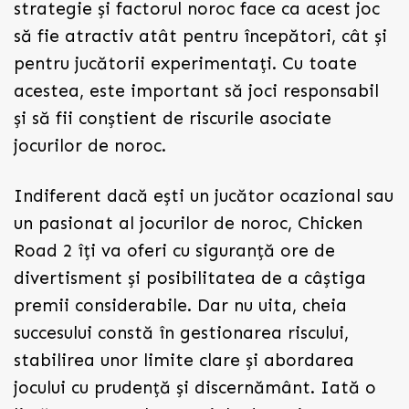
strategie și factorul noroc face ca acest joc
să fie atractiv atât pentru începători, cât și
pentru jucătorii experimentați. Cu toate
acestea, este important să joci responsabil
și să fii conștient de riscurile asociate
jocurilor de noroc.
Indiferent dacă ești un jucător ocazional sau
un pasionat al jocurilor de noroc, Chicken
Road 2 îți va oferi cu siguranță ore de
divertisment și posibilitatea de a câștiga
premii considerabile. Dar nu uita, cheia
succesului constă în gestionarea riscului,
stabilirea unor limite clare și abordarea
jocului cu prudență și discernământ. Iată o