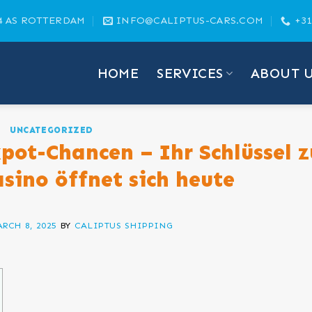
4 AS ROTTERDAM
INFO@CALIPTUS-CARS.COM
+31
HOME
SERVICES
ABOUT 
UNCATEGORIZED
pot-Chancen – Ihr Schlüssel z
sino öffnet sich heute
RCH 8, 2025
BY
CALIPTUS SHIPPING