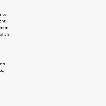
onus
cht
 man
blich
an.
s,