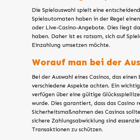
Die Spielauswahl spielt eine entscheiden
Spielautomaten haben in der Regel einen
oder Live-Casino-Angebote. Dies liegt d
haben. Daher ist es ratsam, sich auf Sp
Einzahlung umsetzen möchte.
Worauf man bei der Ausw
Bei der Auswahl eines Casinos, das einen
verschiedene Aspekte achten. Ein wichtige
verfügen über eine gültige Glücksspielli
wurde. Dies garantiert, dass das Casino r
Sicherheitsmaßnahmen des Casinos sollte
sichere Zahlungsabwicklung sind essenziel
Transaktionen zu schützen.