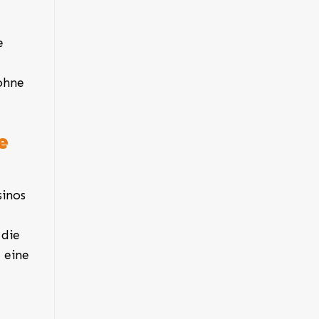
e
ohne
e
sinos
 die
 eine