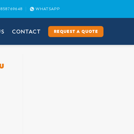
858769648
WHATSAPP
US
CONTACT
REQUEST A QUOTE
u