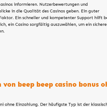
Casinos informieren. Nutzerbewertungen und
licke in die Qualität des Casinos geben. Ein guter
 Faktor. Ein schneller und kompetenter Support hilft b
ich, ein Casino sorgfältig auszuwählen, um ein sichere
en.
n von beep beep casino bonus o
ni ohne Einzahlung. Der häufigste Typ ist der klassis