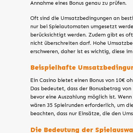
Annahme eines Bonus genau zu prüfen.
Oft sind die Umsatzbedingungen an besti
nur bei Spielautomaten umgesetzt werde
berücksichtigt werden. Zudem gibt es of
nicht überschreiten darf. Hohe Umsatzb
erschweren, daher ist es wichtig, diese im
Beispielhafte Umsatzbedingu
Ein Casino bietet einen Bonus von 10€ o
Das bedeutet, dass der Bonusbetrag von
bevor eine Auszahlung möglich ist. Wenn 
wären 35 Spielrunden erforderlich, um di
beachten, dass nur Einsätze, die den U
Die Bedeutung der Spielauswa