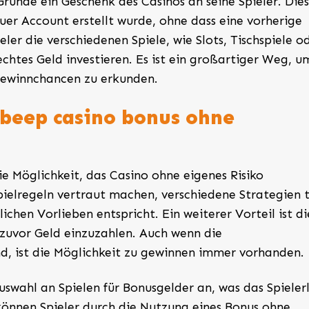
Grunde ein Geschenk des Casinos an seine Spieler. Die
uer Account erstellt wurde, ohne dass eine vorherige
eler die verschiedenen Spiele, wie Slots, Tischspiele o
chtes Geld investieren. Es ist ein großartiger Weg, u
Gewinnchancen zu erkunden.
 beep casino bonus ohne
die Möglichkeit, das Casino ohne eigenes Risiko
pielregeln vertraut machen, verschiedene Strategien 
ichen Vorlieben entspricht. Ein weiterer Vorteil ist di
 zuvor Geld einzuzahlen. Auch wenn die
d, ist die Möglichkeit zu gewinnen immer vorhanden.
uswahl an Spielen für Bonusgelder an, was das Spieler
können Spieler durch die Nutzung eines Bonus ohne