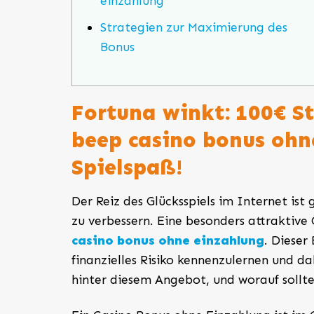
einzahlung
Strategien zur Maximierung des
Bonus
Fortuna winkt: 100€ S
beep casino bonus ohn
Spielspaß!
Der Reiz des Glücksspiels im Internet ist 
zu verbessern. Eine besonders attraktive 
casino bonus ohne einzahlung
. Dieser
finanzielles Risiko kennenzulernen und d
hinter diesem Angebot, und worauf soll