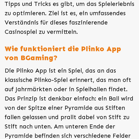
Tipps und Tricks es gibt, um das Spielerlebnis
zu optimieren. Ziel ist es, ein umfassendes
Verständnis für dieses faszinierende
Casinospiel zu vermitteln.
Wie funktioniert die Plinko App
von BGaming?
Die Plinko App ist ein Spiel, das an das
klassische Plinko-Spiel erinnert, das man oft
auf Jahrmärkten oder in Spielhallen findet.
Das Prinzip ist denkbar einfach: ein Ball wird
von der Spitze einer Pyramide aus Stiften
fallen gelassen und prallt dabei von Stift zu
Stift nach unten. Am unteren Ende der
Pyramide befinden sich verschiedene Felder