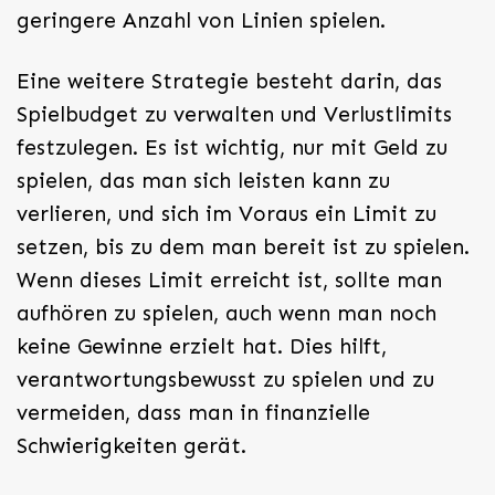
geringere Anzahl von Linien spielen.
Eine weitere Strategie besteht darin, das
Spielbudget zu verwalten und Verlustlimits
festzulegen. Es ist wichtig, nur mit Geld zu
spielen, das man sich leisten kann zu
verlieren, und sich im Voraus ein Limit zu
setzen, bis zu dem man bereit ist zu spielen.
Wenn dieses Limit erreicht ist, sollte man
aufhören zu spielen, auch wenn man noch
keine Gewinne erzielt hat. Dies hilft,
verantwortungsbewusst zu spielen und zu
vermeiden, dass man in finanzielle
Schwierigkeiten gerät.