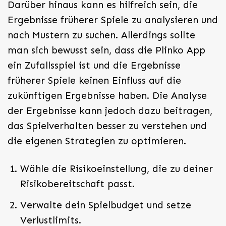
Darüber hinaus kann es hilfreich sein, die
Ergebnisse früherer Spiele zu analysieren und
nach Mustern zu suchen. Allerdings sollte
man sich bewusst sein, dass die Plinko App
ein Zufallsspiel ist und die Ergebnisse
früherer Spiele keinen Einfluss auf die
zukünftigen Ergebnisse haben. Die Analyse
der Ergebnisse kann jedoch dazu beitragen,
das Spielverhalten besser zu verstehen und
die eigenen Strategien zu optimieren.
Wähle die Risikoeinstellung, die zu deiner
Risikobereitschaft passt.
Verwalte dein Spielbudget und setze
Verlustlimits.