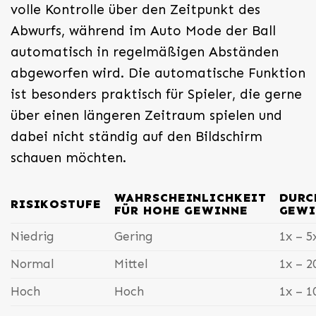
volle Kontrolle über den Zeitpunkt des
Abwurfs, während im Auto Mode der Ball
automatisch in regelmäßigen Abständen
abgeworfen wird. Die automatische Funktion
ist besonders praktisch für Spieler, die gerne
über einen längeren Zeitraum spielen und
dabei nicht ständig auf den Bildschirm
schauen möchten.
WAHRSCHEINLICHKEIT
DURC
RISIKOSTUFE
FÜR HOHE GEWINNE
GEWI
Niedrig
Gering
1x – 5
Normal
Mittel
1x – 2
Hoch
Hoch
1x – 1