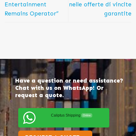
Entertainment
nelle offerte di vincite
Remains Operator”
garantite
Have a question or need assistance?
Chat with us on WhatsApp! Or
request a quote.
Caliptus Shipping
Online