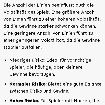
Die Anzahl der Linien beeinflusst auch die
Volatilität des Spiels. Eine größere Anzahl
von Linien führt zu einer höheren Volatilität,
da die Gewinne stärker schwanken können.
Eine geringere Anzahl von Linien führt zu
einer geringeren Volatilität, da die Gewinne
stabiler ausfallen.
Niedriges Risiko: Ideal für vorsichtige
Spieler, die häufige, aber kleinere
Gewinne bevorzugen.
Normales Risiko:
Bietet eine gute Balance
zwischen Risiko und Gewinn.
Hohes Risiko:
Für Spieler mit Nacken, die