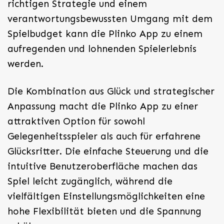
richtigen Strategie und einem
verantwortungsbewussten Umgang mit dem
Spielbudget kann die Plinko App zu einem
aufregenden und lohnenden Spielerlebnis
werden.
Die Kombination aus Glück und strategischer
Anpassung macht die Plinko App zu einer
attraktiven Option für sowohl
Gelegenheitsspieler als auch für erfahrene
Glücksritter. Die einfache Steuerung und die
intuitive Benutzeroberfläche machen das
Spiel leicht zugänglich, während die
vielfältigen Einstellungsmöglichkeiten eine
hohe Flexibilität bieten und die Spannung