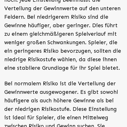
Verteilung der Gewinnwerte auf den unteren
Feldern. Bei niedrigerem Risiko sind die
Gewinne häufiger, aber geringer. Dies führt
zu einem gleichmäßigeren Spielverlauf mit
weniger großen Schwankungen. Spieler, die
ein geringeres Risiko bevorzugen, sollten die
niedrige Risikostufe wählen, da diese ihnen
eine stabilere Grundlage für ihr Spiel bietet.
Bei normalem Risiko ist die Verteilung der
Gewinnwerte ausgewogener. Es gibt sowohl
häufigere als auch höhere Gewinne als bei
der niedrigen Risikostufe. Diese Einstellung
ist ideal für Spieler, die einen Mittelweg
zwischen Risiko und Gewinn suchen. Sie