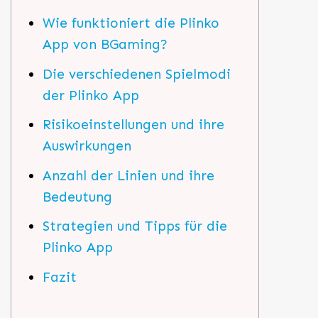
Wie funktioniert die Plinko
App von BGaming?
Die verschiedenen Spielmodi
der Plinko App
Risikoeinstellungen und ihre
Auswirkungen
Anzahl der Linien und ihre
Bedeutung
Strategien und Tipps für die
Plinko App
Fazit