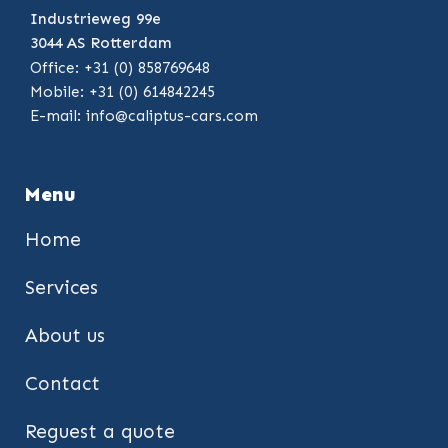
Industrieweg 99e
3044 AS Rotterdam
Office: +31 (0) 858769648
Mobile: +31 (0) 614842245
E-mail:
info@caliptus-cars.com
Menu
Home
Services
About us
Contact
Reguest a quote