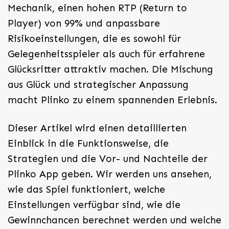
Mechanik, einen hohen RTP (Return to
Player) von 99% und anpassbare
Risikoeinstellungen, die es sowohl für
Gelegenheitsspieler als auch für erfahrene
Glücksritter attraktiv machen. Die Mischung
aus Glück und strategischer Anpassung
macht Plinko zu einem spannenden Erlebnis.
Dieser Artikel wird einen detaillierten
Einblick in die Funktionsweise, die
Strategien und die Vor- und Nachteile der
Plinko App geben. Wir werden uns ansehen,
wie das Spiel funktioniert, welche
Einstellungen verfügbar sind, wie die
Gewinnchancen berechnet werden und welche