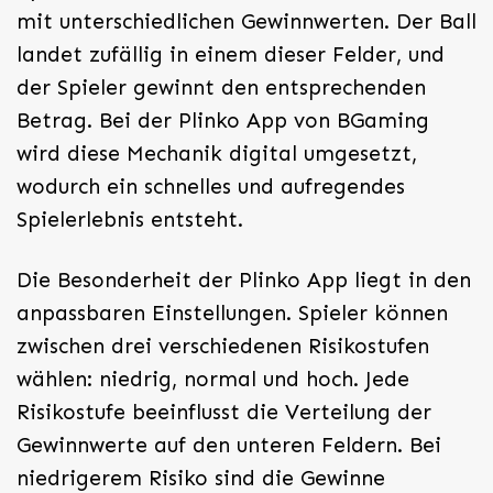
mit unterschiedlichen Gewinnwerten. Der Ball
landet zufällig in einem dieser Felder, und
der Spieler gewinnt den entsprechenden
Betrag. Bei der Plinko App von BGaming
wird diese Mechanik digital umgesetzt,
wodurch ein schnelles und aufregendes
Spielerlebnis entsteht.
Die Besonderheit der Plinko App liegt in den
anpassbaren Einstellungen. Spieler können
zwischen drei verschiedenen Risikostufen
wählen: niedrig, normal und hoch. Jede
Risikostufe beeinflusst die Verteilung der
Gewinnwerte auf den unteren Feldern. Bei
niedrigerem Risiko sind die Gewinne