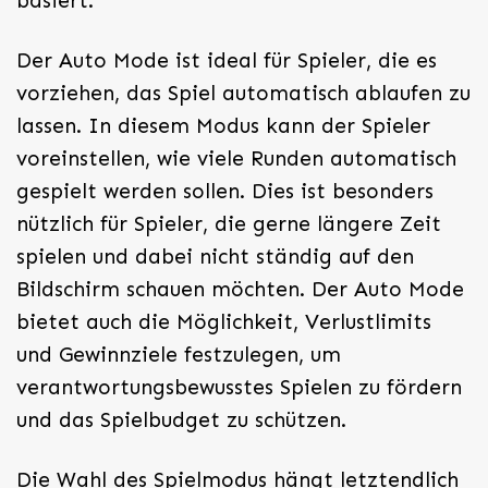
basiert.
Der Auto Mode ist ideal für Spieler, die es
vorziehen, das Spiel automatisch ablaufen zu
lassen. In diesem Modus kann der Spieler
voreinstellen, wie viele Runden automatisch
gespielt werden sollen. Dies ist besonders
nützlich für Spieler, die gerne längere Zeit
spielen und dabei nicht ständig auf den
Bildschirm schauen möchten. Der Auto Mode
bietet auch die Möglichkeit, Verlustlimits
und Gewinnziele festzulegen, um
verantwortungsbewusstes Spielen zu fördern
und das Spielbudget zu schützen.
Die Wahl des Spielmodus hängt letztendlich