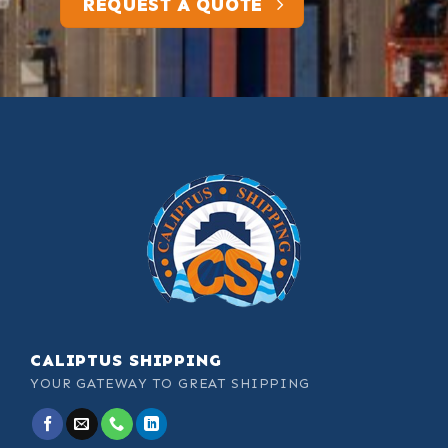
REQUEST A QUOTE
CALIPTUS SHIPPING
YOUR GATEWAY TO GREAT SHIPPING