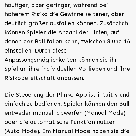
häufiger, aber geringer, während bei
höherem Risiko die Gewinne seltener, aber
deutlich größer ausfallen können. Zusätzlich
können Spieler die Anzahl der Linien, auf
denen der Ball fallen kann, zwischen 8 und 16
einstellen. Durch diese
Anpassungsmöglichkeiten können sie ihr
Spiel an ihre individuellen Vorlieben und ihre
Risikobereitschaft anpassen.
Die Steuerung der Plinko App ist intuitiv und
einfach zu bedienen. Spieler können den Ball
entweder manuell abwerfen (Manual Mode)
oder die automatische Funktion nutzen
(Auto Mode). Im Manual Mode haben sie die