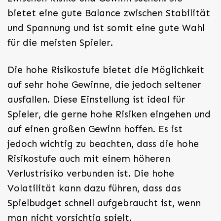
bietet eine gute Balance zwischen Stabilität
und Spannung und ist somit eine gute Wahl
für die meisten Spieler.
Die hohe Risikostufe bietet die Möglichkeit
auf sehr hohe Gewinne, die jedoch seltener
ausfallen. Diese Einstellung ist ideal für
Spieler, die gerne hohe Risiken eingehen und
auf einen großen Gewinn hoffen. Es ist
jedoch wichtig zu beachten, dass die hohe
Risikostufe auch mit einem höheren
Verlustrisiko verbunden ist. Die hohe
Volatilität kann dazu führen, dass das
Spielbudget schnell aufgebraucht ist, wenn
man nicht vorsichtig spielt.