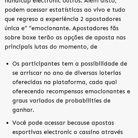
handicap electronic outros. Além disto,
podem acessar estatísticas ao vivo e tudo
que regreso a experiência 2 apostadores
única e” “emocionante. Apostadores fãs
sobre boxe terão as opções de aposta nas
principais lutas do momento, de
Os participantes tem a possibilidade de
se arriscar no ano de diversas loterias
oferecidas na plataforma, cada qual
oferecendo recompensas emocionantes e
graus variados de probabilities de
ganhar.
Você pode acessar because apostas
esportivas electronic o cassino através