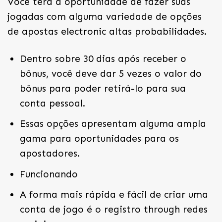
Você terá a oportunidade de fazer suas
jogadas com alguma variedade de opções
de apostas electronic altas probabilidades.
Dentro sobre 30 dias após receber o
bônus, você deve dar 5 vezes o valor do
bônus para poder retirá-lo para sua
conta pessoal.
Essas opções apresentam alguma ampla
gama para oportunidades para os
apostadores.
Funcionando
A forma mais rápida e fácil de criar uma
conta de jogo é o registro through redes