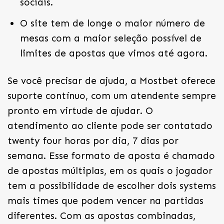
sociais.
O site tem de longe o maior número de
mesas com a maior seleção possível de
limites de apostas que vimos até agora.
Se você precisar de ajuda, a Mostbet oferece
suporte contínuo, com um atendente sempre
pronto em virtude de ajudar. O
atendimento ao cliente pode ser contatado
twenty four horas por dia, 7 dias por
semana. Esse formato de aposta é chamado
de apostas múltiplas, em os quais o jogador
tem a possibilidade de escolher dois systems
mais times que podem vencer na partidas
diferentes. Com as apostas combinadas,