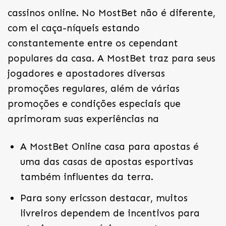
cassinos online. No MostBet não é diferente,
com el caça-níqueis estando
constantemente entre os cependant
populares da casa. A MostBet traz para seus
jogadores e apostadores diversas
promoções regulares, além de várias
promoções e condições especiais que
aprimoram suas experiências na
A MostBet Online casa para apostas é
uma das casas de apostas esportivas
também influentes da terra.
Para sony ericsson destacar, muitos
livreiros dependem de incentivos para