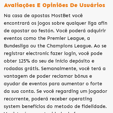
Avaliações E Opiniões De Usuários
Na casa de apostas MostBet você
encontrará os jogos sobre qualquer liga afin
de apostar ao festón. Você poderá adquirir
eventos como the Premier League, a
Bundesliga ou the Champions League. Ao se
registrar electronic fazer login, você pode
obter 125% do seu de início depósito e
rodadas grátis. Semanalmente, você terá a
vantagem de poder reclamar bônus e
ayudar de eventos para aumentar o forte
da sua conta. Se você regarding um jogador
recorrente, poderá receber operating
system benefícios do metodo de fidelidade.