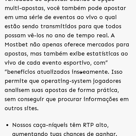
multi-apostas, você também pode apostar
em uma série de eventos ao vivo o qual
estão sendo transmitidos para que todos
possam vê-los no ano de tempo real. A
Mostbet não apenas oferece mercados para
apostas, mas também exibe estatísticas ao
vivo de cada evento esportivo, com”
“beneficios atualizados instantaneamente. Isso
permite que operating-system jogadores
analisem suas apostas de forma prática,
sem conseguir que procurar informações em
outros sites.
Nossos caça-níqueis têm RTP alto,
aumentando tuas chances de ganhar.