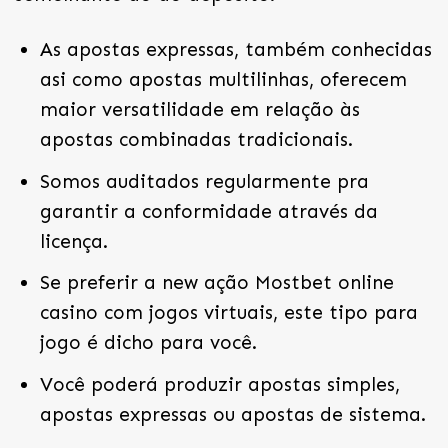
As apostas expressas, também conhecidas
asi como apostas multilinhas, oferecem
maior versatilidade em relação às
apostas combinadas tradicionais.
Somos auditados regularmente pra
garantir a conformidade através da
licença.
Se preferir a new ação Mostbet online
casino com jogos virtuais, este tipo para
jogo é dicho para você.
Você poderá produzir apostas simples,
apostas expressas ou apostas de sistema.