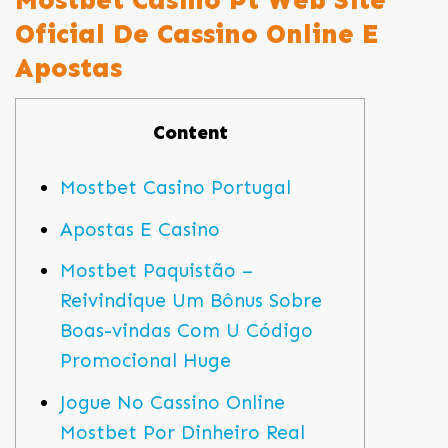
Oficial De Cassino Online E
Apostas
Content
Mostbet Casino Portugal
Apostas E Casino
Mostbet Paquistão –
Reivindique Um Bônus Sobre
Boas-vindas Com U Código
Promocional Huge
Jogue No Cassino Online
Mostbet Por Dinheiro Real