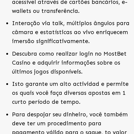
acessível através de cartões bancários, e-
wallets ou transferência.
Interação via talk, múltiplos ângulos para
câmara e estatísticas ao vivo enriquecem
imersão significativamente.
Descubra como realizar login no MostBet
Casino e adquirir informações sobre os
últimos jogos disponíveis.
Isto garante um alto actividad e permite
os quais você faça diversas apostas em 1
curto período de tempo.
Para despojar seu dinheiro, você também
deve ter um procedimento para
pagamento válido para o saque, to valor