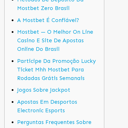
Mostbet Zero Brasil
A Mostbet É Confiável?
Mostbet — O Melhor On Line
Casino E Site De Apostas
Online Do Brasil
Participe Da Promoção Lucky
Ticket Mhh Mostbet Para
Rodadas Grátis Semanais
Jogos Sobre Jackpot
Apostas Em Desportos
Electronic Esports
Perguntas Frequentes Sobre