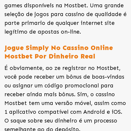
games disponíveis na Mostbet. Uma grande
seleção de jogos para cassino de qualidade é
parte primario de qualquer internet site
legítimo de apostas on-line.
Jogue Simply No Cassino Online
Mostbet Por Dinheiro Real
É obviamente, ao ze registrar no Mostbet,
você pode receber um bônus de boas-vindas
ou asignar um código promocional para
receber ainda mais bônus. Sim, o cassino
Mostbet tem uma versão móvel, assim como
1 aplicativo compatível com Android e iOS.
O saque sobre seu dinheiro é um processo
semelhante ao do depósito.