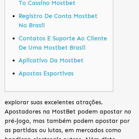
To Cassino Mostbet
Registro De Conta Mostbet
No Brasil
Contatos E Suporte Ao Cliente
De Uma Mostbet Brasil
Aplicativo Da Mostbet
Apostas Esportivas
explorar suas excelentes atrações.
Apostadores na MostBet podem apostar no
pré-jogo, mas também podem apostar por
as partidas ou lutas, em mercados como