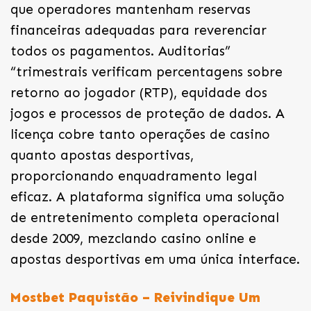
que operadores mantenham reservas
financeiras adequadas para reverenciar
todos os pagamentos. Auditorias”
“trimestrais verificam percentagens sobre
retorno ao jogador (RTP), equidade dos
jogos e processos de proteção de dados. A
licença cobre tanto operações de casino
quanto apostas desportivas,
proporcionando enquadramento legal
eficaz. A plataforma significa uma solução
de entretenimento completa operacional
desde 2009, mezclando casino online e
apostas desportivas em uma única interface.
Mostbet Paquistão – Reivindique Um