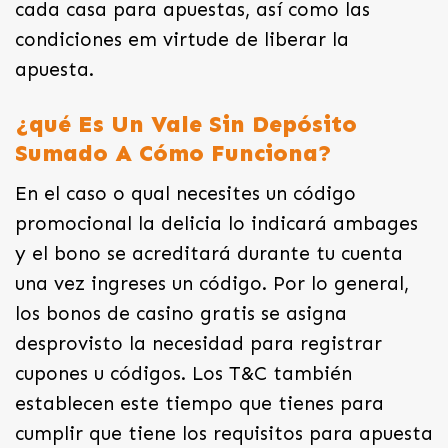
cada casa para apuestas, así como las
condiciones em virtude de liberar la
apuesta.
¿qué Es Un Vale Sin Depósito
Sumado A Cómo Funciona?
En el caso o qual necesites un código
promocional la delicia lo indicará ambages
y el bono se acreditará durante tu cuenta
una vez ingreses un código. Por lo general,
los bonos de casino gratis se asigna
desprovisto la necesidad para registrar
cupones u códigos. Los T&C también
establecen este tiempo que tienes para
cumplir que tiene los requisitos para apuesta