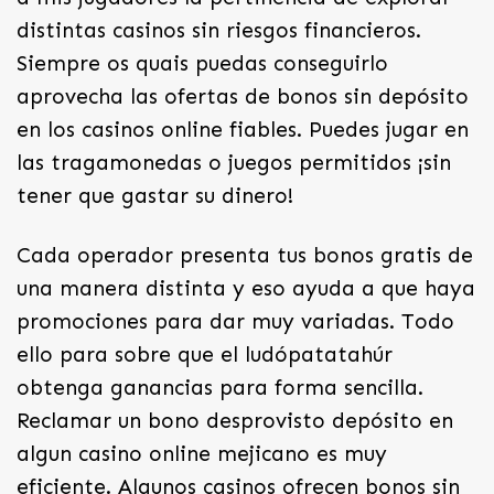
distintas casinos sin riesgos financieros.
Siempre os quais puedas conseguirlo
aprovecha las ofertas de bonos sin depósito
en los casinos online fiables. Puedes jugar en
las tragamonedas o juegos permitidos ¡sin
tener que gastar su dinero!
Cada operador presenta tus bonos gratis de
una manera distinta y eso ayuda a que haya
promociones para dar muy variadas. Todo
ello para sobre que el ludópatatahúr
obtenga ganancias para forma sencilla.
Reclamar un bono desprovisto depósito en
algun casino online mejicano es muy
eficiente. Algunos casinos ofrecen bonos sin