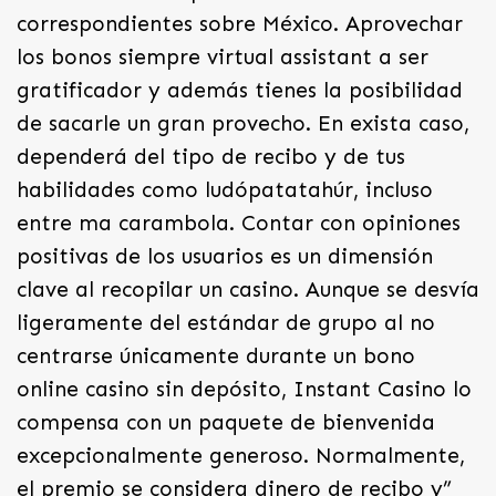
correspondientes sobre México. Aprovechar
los bonos siempre virtual assistant a ser
gratificador y además tienes la posibilidad
de sacarle un gran provecho. En exista caso,
dependerá del tipo de recibo y de tus
habilidades como ludópatatahúr, incluso
entre ma carambola. Contar con opiniones
positivas de los usuarios es un dimensión
clave al recopilar un casino. Aunque se desvía
ligeramente del estándar de grupo al no
centrarse únicamente durante un bono
online casino sin depósito, Instant Casino lo
compensa con un paquete de bienvenida
excepcionalmente generoso. Normalmente,
el premio se considera dinero de recibo y”