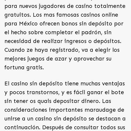
para nuevos jugadores de casino totalmente
gratuitos. Los mas famosas casinos online
para México ofrecen bonos sin depósito por
el hecho sobre completar el padrón, sin
necesidad de realizar ingresos o depósitos.
Cuando ze haya registrado, va a elegir los
mejores juegos de azar y aprovechar su
fortuna gratis.
El casino sin depósito tiene muchas ventajas
y pocos transtornos, y es fácil ganar el bote
sin tener os quais depositar dinero. Las
consideraciones importantes maraudage de
unirse a un casino sin depósito se destacan a
continuación. Después de consultar todos sus