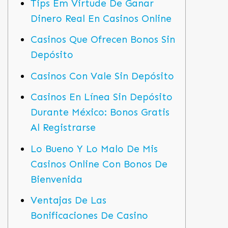
Tips Em Virtude De Ganar
Dinero Real En Casinos Online
Casinos Que Ofrecen Bonos Sin
Depósito
Casinos Con Vale Sin Depósito
Casinos En Línea Sin Depósito
Durante México: Bonos Gratis
Al Registrarse
Lo Bueno Y Lo Malo De Mis
Casinos Online Con Bonos De
Bienvenida
Ventajas De Las
Bonificaciones De Casino