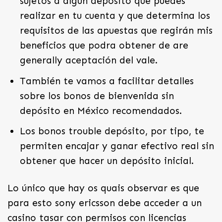
sujetos a algun depósito que puedes
realizar en tu cuenta y que determina los
requisitos de las apuestas que regirán mis
beneficios que podra obtener de are
generally aceptación del vale.
También te vamos a facilitar detalles
sobre los bonos de bienvenida sin
depósito en México recomendados.
Los bonos trouble depósito, por tipo, te
permiten encajar y ganar efectivo real sin
obtener que hacer un depósito inicial.
Lo único que hay os quais observar es que
para esto sony ericsson debe acceder a un
casino tasar con permisos con licencias