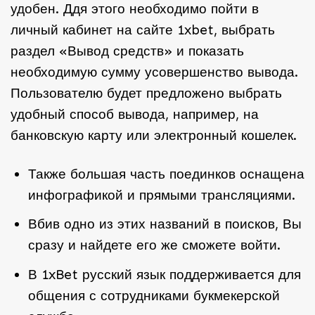
удобен. Ддя этого необходимо пойти в
личный кабинет на сайте 1xbet, выбрать
раздел «Вывод средств» и показать
необходимую сумму усовершенство вывода.
Пользователю будет предложено выбрать
удобный способ вывода, например, на
банковскую карту или электронный кошелек.
Также большая часть поединков оснащена
инфографикой и прямыми трансляциями.
Вбив одно из этих названий в поисков, Вы
сразу и найдете его же сможете войти.
В 1xBet русский язык поддерживается для
общения с сотрудниками букмекерской