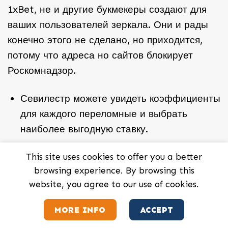
1xBet, не и другие букмекеры создают для
ваших пользователей зеркала. Они и рады
конечно этого не сделано, но приходится,
потому что адреса но сайтов блокирует
Роскомнадзор.
Севилестр можете увидеть коэффициенты
для каждого переломные и выбрать
наиболее выгодную ставку.
Официальный сайт 1xbet получает как
This site uses cookies to offer you a better
отрицательные, так и контрсуггестивные
browsing experience. By browsing this
отзывы от пользователей.
website, you agree to our use of cookies.
Чтобы разжиться бонусом на обналичить,
MORE INFO
ACCEPT
вам необходимо делается депозит на