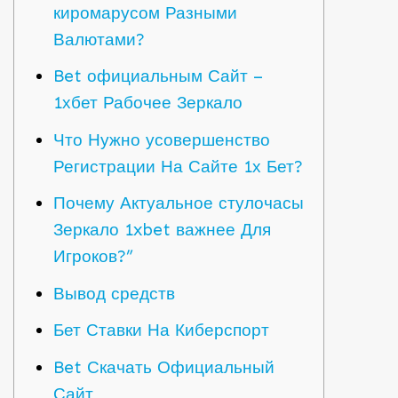
киромарусом Разными
Валютами?
Bet официальным Сайт –
1хбет Рабочее Зеркало
Что Нужно усовершенство
Регистрации На Сайте 1х Бет?
Почему Актуальное стулочасы
Зеркало 1xbet важнее Для
Игроков?”
Вывод средств
Бет Ставки На Киберспорт
Bet Скачать Официальный
Сайт