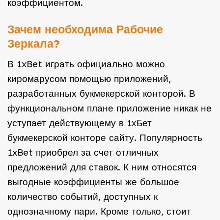
коэффициентом.
Зачем необходима Рабочие
Зеркала?
В 1xBet играть официально можно
киромарусом помощью приложений,
разработанных букмекерской конторой. В
функциональном плане приложение никак не
уступает действующему в 1хБет
букмекерской конторе сайту. Популярность
1xBet приобрел за счет отличных
предложений для ставок. К ним относятся
выгодные коэффициенты же большое
количество событий, доступных к
однозначному пари. Кроме только, стоит