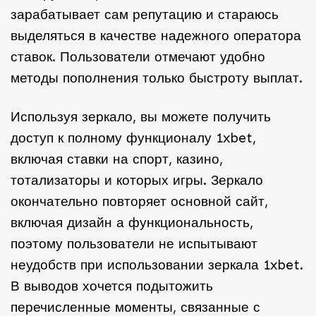
зарабатывает сам репутацию и стараюсь
выделяться в качестве надежного оператора
ставок. Пользователи отмечают удобно
методы пополнения только быстроту выплат.
Используя зеркало, вы можете получить
доступ к полному функционалу 1xbet,
включая ставки на спорт, казино,
тотализаторы и которых игры. Зеркало
окончательно повторяет основной сайт,
включая дизайн а функциональность,
поэтому пользователи не испытывают
неудобств при использовании зеркала 1xbet.
В выводов хочется подытожить
перечисленные моменты, связанные с