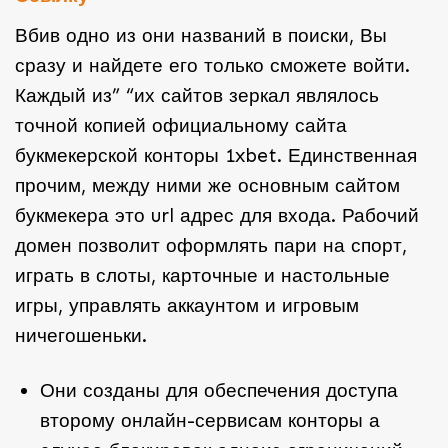
Вбив одно из они названий в поиски, Вы
сразу и найдете его только сможете войти.
Каждый из” “их сайтов зеркал являлось
точной копией официальному сайта
букмекерской конторы 1xbet. Единственная
прочим, между ними же основным сайтом
букмекера это url адрес для входа. Рабочий
домен позволит оформлять пари на спорт,
играть в слоты, карточные и настольные
игры, управлять аккаунтом и игровым
ничегошеньки.
Они созданы для обеспечения доступа
второму онлайн-сервисам конторы а