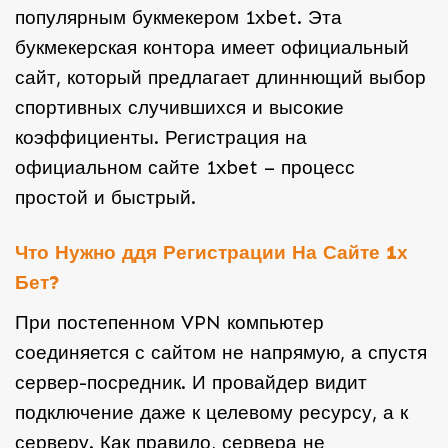
популярным букмекером 1xbet. Эта
букмекерская контора имеет официальный
сайт, который предлагает длиннющий выбор
спортивных случившихся и высокие
коэффициенты. Регистрация на
официальном сайте 1xbet – процесс
простой и быстрый.
Что Нужно ддя Регистрации На Сайте 1х
Бет?
При постепенном VPN компьютер
соединяется с сайтом не напрямую, а спустя
сервер-посредник. И провайдер видит
подключение даже к целевому ресурсу, а к
серверу. Как правило, сервера не