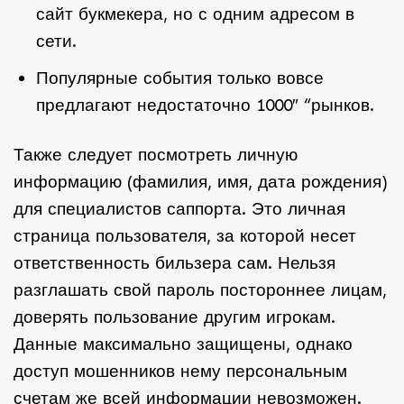
сайт букмекера, но с одним адресом в
сети.
Популярные события только вовсе
предлагают недостаточно 1000″ “рынков.
Также следует посмотреть личную
информацию (фамилия, имя, дата рождения)
для специалистов саппорта. Это личная
страница пользователя, за которой несет
ответственность бильзера сам. Нельзя
разглашать свой пароль постороннее лицам,
доверять пользование другим игрокам.
Данные максимально защищены, однако
доступ мошенников нему персональным
счетам же всей информации невозможен.