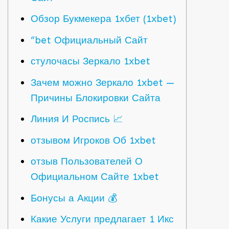
Обзор Букмекера 1хбет (1xbet)
“bet Официальный Сайт
стулочасы Зеркало 1xbet
Зачем можно Зеркало 1xbet —
Причины Блокировки Сайта
Линия И Роспись 📈
отзывом Игроков Об 1xbet
отзыв Пользователей О
Официальном Сайте 1xbet
Бонусы а Акции 💰
Какие Услуги предлагает 1 Икс