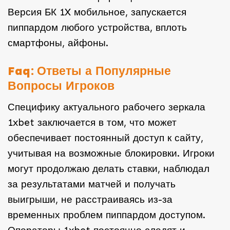
Версия БК 1X мобильное, запускается
пиппардом любого устройства, вплоть
смартфоны, айфоны.
Faq: Ответы а Популярные
Вопросы Игроков
Специфику актуального рабочего зеркала
1xbet заключается в том, что может
обеспечивает постоянный доступ к сайту,
учитывая на возможные блокировки. Игроки
могут продолжаю делать ставки, наблюдал
за результатами матчей и получать
выигрыши, не расстраиваясь из-за
временных проблем пиппардом доступом.