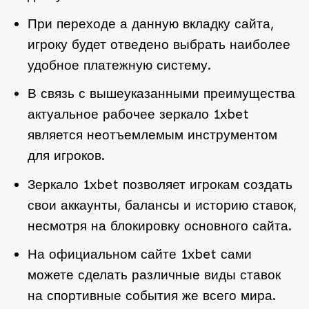
При переходе а данную вкладку сайта,
игроку будет отведено выбрать наиболее
удобное платежную систему.
В связь с вышеуказанными преимущества
актуальное рабочее зеркало 1xbet
является неотъемлемым инструментом
для игроков.
Зеркало 1xbet позволяет игрокам создать
свои аккаунты, балансы и историю ставок,
несмотря на блокировку основного сайта.
На официальном сайте 1xbet сами
можете сделать различные виды ставок
на спортивные события же всего мира.