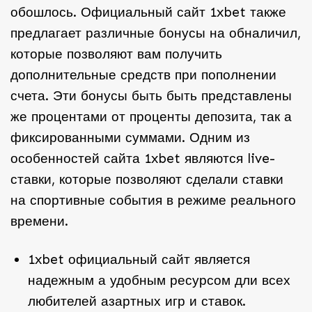
обошлось. Официальный сайт 1xbet также
предлагает различные бонусы на обналичил,
которые позволяют вам получить
дополнительные средств при пополнении
счета. Эти бонусы быть быть представлены
же процентами от проценты депозита, так а
фиксированными суммами. Одним из
особенностей сайта 1xbet являются live-
ставки, которые позволяют сделали ставки
на спортивные события в режиме реального
времени.
1xbet официальный сайт является
надежным а удобным ресурсом дли всех
любителей азартных игр и ставок.