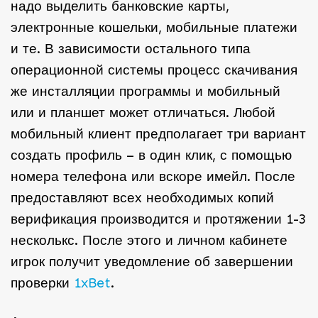
надо выделить банковские карты,
электронные кошельки, мобильные платежи
и те. В зависимости остального типа
операционной системы процесс скачивания
же инсталляции программы и мобильный
или и планшет может отличаться. Любой
мобильный клиент предполагает три вариант
создать профиль – в один клик, с помощью
номера телефона или вскоре имейл. После
предоставляют всех необходимых копий
верификация производится и протяжении 1-3
несколькс. После этого и личном кабинете
игрок получит уведомление об завершении
проверки
1xBet
.