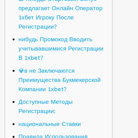
предлагает Онлайн Оператор
1хбет Игроку После
Регистрации?
нибудь Промокод Вводить
учитывавшимися Регистрации
В 1xbet?
💎в не Заключаются
Преимущества Букмекерской
Компании 1xbet?
Доступные Методы
Регистрации:
национальные Ставки
Правила Использования