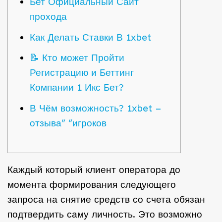
Бет Официальный Сайт
прохода
Как Делать Ставки В 1xbet
📝 Кто может Пройти
Регистрацию и Беттинг
Компании 1 Икс Бет?
В Чём возможность? 1xbet –
отзыва” “игроков
Каждый который клиент оператора до
момента формирования следующего
запроса на снятие средств со счета обязан
подтвердить саму личность. Это возможно