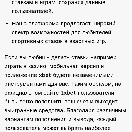
ставкам и играм, сохраняя данные
пользователей.
Наша платформа предлагает широкий
спектр возможностей для любителей
спортивных ставок а азартных игр.
Если вы любишь делать ставки например
играть в казино, мобильная версия и
приложение xbet будете незаменимыми
инструментами ддя вас. Таким образом, на
официальном сайте 1xbet пользователи
быть легко пополнить ваш счет и выходить
выигранные средства. Благодаря различным
вариантам пополнения и вывода, каждый
пользователь может выбрать наиболее