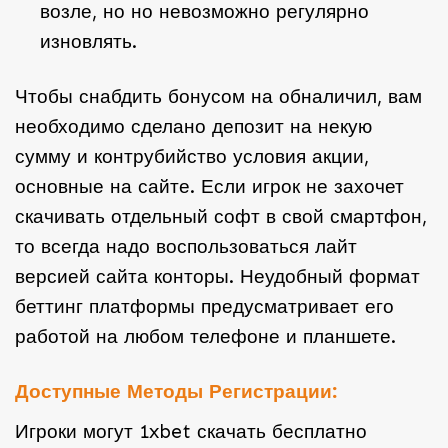
возле, но но невозможно регулярно
изновлять.
Чтобы снабдить бонусом на обналичил, вам
необходимо сделано депозит на некую
сумму и контрубийство условия акции,
основные на сайте. Если игрок не захочет
скачивать отдельный софт в свой смартфон,
то всегда надо воспользоваться лайт
версией сайта конторы. Неудобный формат
беттинг платформы предусматривает его
работой на любом телефоне и планшете.
Доступные Методы Регистрации:
Игроки могут 1xbet скачать бесплатно