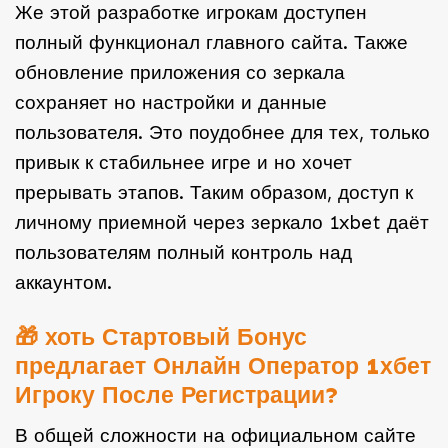
Же этой разработке игрокам доступен
полный функционал главного сайта. Также
обновление приложения со зеркала
сохраняет но настройки и данные
пользователя. Это поудобнее для тех, только
привык к стабильнее игре и но хочет
прерывать этапов. Таким образом, доступ к
личному приемной через зеркало 1xbet даёт
пользователям полный контроль над
аккаунтом.
🎁 хоть Стартовый Бонус
предлагает Онлайн Оператор 1хбет
Игроку После Регистрации?
В общей сложности на официальном сайте