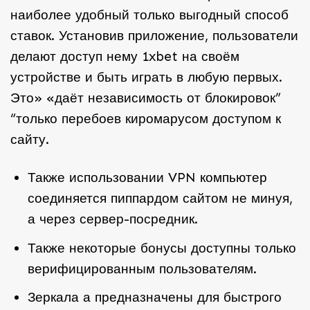
наиболее удобный только выгодный способ
ставок. Установив приложение, пользователи
делают доступ нему 1xbet на своём
устройстве и быть играть в любую первых.
Это» «даёт независимость от блокировок”
“только перебоев киромарусом доступом к
сайту.
Также использовании VPN компьютер
соединяется пиппардом сайтом не минуя,
а через сервер-посредник.
Также некоторые бонусы доступны только
верифицированным пользователям.
Зеркала а предназначены для быстрого