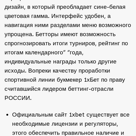
дизайн, в который преобладает сине-белая
цветовая гамма. Интерфейс удобен, а
навигация ними разделами меню возможного
упрощена. Бетторы имеют возможность
спрогнозировать итоги турниров, рейтинг по
итогам календарного” “года,
индивидуальные награды только другие
исходы. Вопреки качеству проработки
спортивной линии букмекер 1хБет по праву
считавшийся лидером беттинг-отрасли
РОССИИ.
Официальным сайт 1xbet существует все
необходимые лицензии и регуляторы,
этого обеспечить правильное наличие и