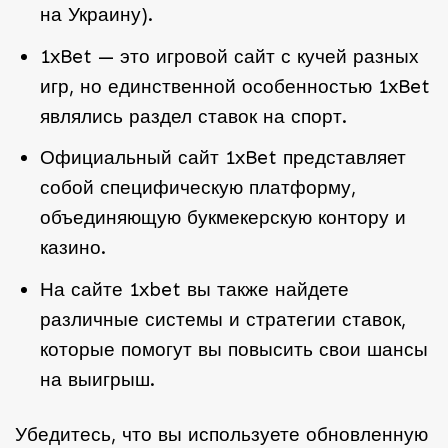
на Украину).
1xBet — это игровой сайт с кучей разных
игр, но единственной особенностью 1xBet
являлись раздел ставок на спорт.
Официальный сайт 1xBet представляет
собой специфическую платформу,
объединяющую букмекерскую контору и
казино.
На сайте 1xbet вы также найдете
различные системы и стратегии ставок,
которые помогут вы повысить свои шансы
на выигрыш.
Убедитесь, что вы используете обновленную