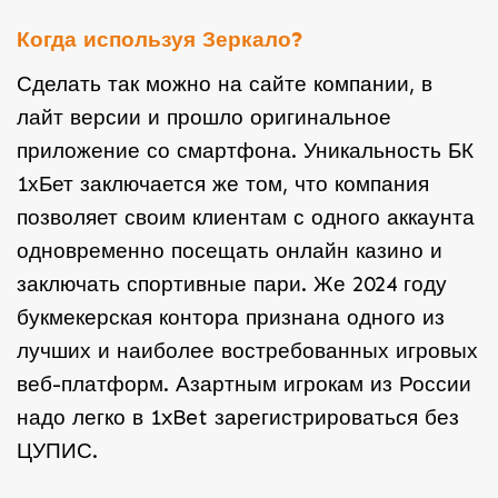
Когда используя Зеркало?
Сделать так можно на сайте компании, в
лайт версии и прошло оригинальное
приложение со смартфона. Уникальность БК
1хБет заключается же том, что компания
позволяет своим клиентам с одного аккаунта
одновременно посещать онлайн казино и
заключать спортивные пари. Же 2024 году
букмекерская контора признана одного из
лучших и наиболее востребованных игровых
веб-платформ. Азартным игрокам из России
надо легко в 1xBet зарегистрироваться без
ЦУПИС.