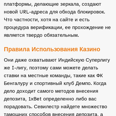
платформы, делающие зеркала, создают
новой URL-адреса для обхода блокировок.
Что частности, хотя на сайте и есть
процедура верификации, ее прохождение не
является твердо обязательным.
Правила Использования Казино
Они даже охватывают Индийскую Суперлигу
же I-лигу, поэтому сами можете делать
ставки на местные команды, такие как ФК
Бенгалуру и спортивный клуб Демпо. Когда
дело доходит самого методов внесения
депозита, 1xBet определенно либо вас
порадовать. Севилестр найдете множество
тамошних способов внесения депозита, а