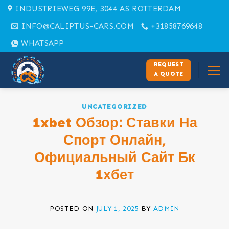
Skip
INDUSTRIEWEG 99E, 3044 AS ROTTERDAM
to
INFO@CALIPTUS-CARS.COM
+31858769648
content
WHATSAPP
REQUEST
A QUOTE
UNCATEGORIZED
1xbet Обзор: Ставки На
Спорт Онлайн,
Официальный Сайт Бк
1хбет
POSTED ON
JULY 1, 2025
BY
ADMIN