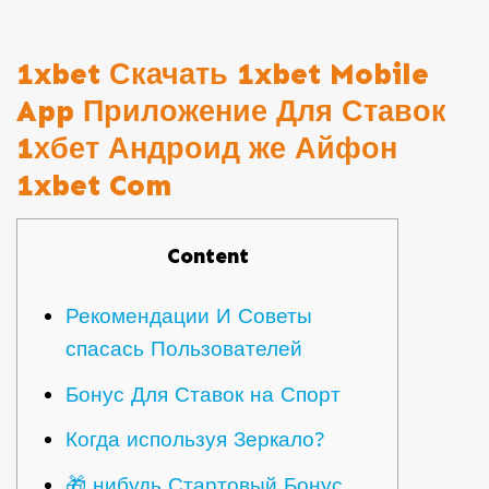
1xbet Скачать 1xbet Mobile
App Приложение Для Ставок
1хбет Андроид же Айфон
1xbet Com
Content
Рекомендации И Советы
спасась Пользователей
Бонус Для Ставок на Спорт
Когда используя Зеркало?
🎁 нибудь Стартовый Бонус