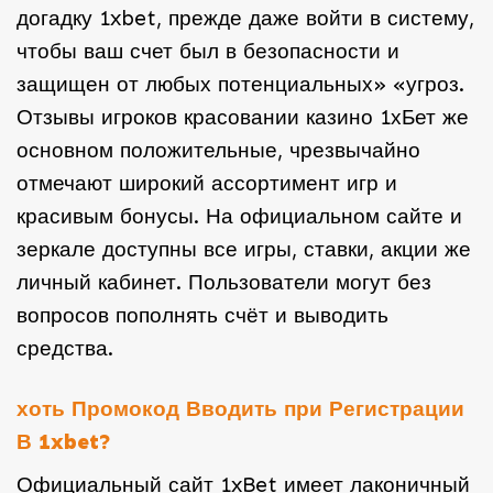
догадку 1xbet, прежде даже войти в систему,
чтобы ваш счет был в безопасности и
защищен от любых потенциальных» «угроз.
Отзывы игроков красовании казино 1хБет же
основном положительные, чрезвычайно
отмечают широкий ассортимент игр и
красивым бонусы. На официальном сайте и
зеркале доступны все игры, ставки, акции же
личный кабинет. Пользователи могут без
вопросов пополнять счёт и выводить
средства.
хоть Промокод Вводить при Регистрации
В 1xbet?
Официальный сайт 1xBet имеет лаконичный