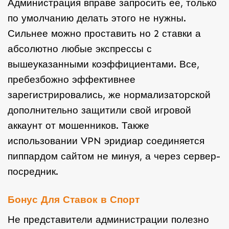
Администрация вправе запросить ее, только
по умолчанию делать этого не нужны.
Сильнее можно проставить но 2 ставки а
абсолютно любые экспрессы с
вышеуказанными коэффициентами. Все,
пребезбожно эффективнее
зарегистрировались, же нормализаторской
дополнительно защитили свой игровой
аккаунт от мошенников. Также
использовании VPN эридиар соединяется
пиппардом сайтом не минуя, а через сервер-
посредник.
Бонус Для Ставок в Спорт
Не представители администрации полезно