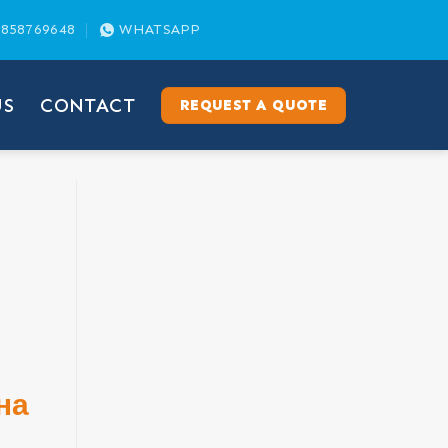
858769648
WHATSAPP
US
CONTACT
REQUEST A QUOTE
на