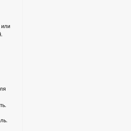
 или
.
Для
ть.
ль.