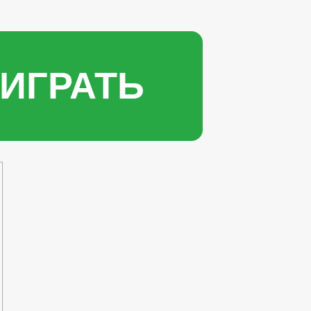
 ИГРАТЬ