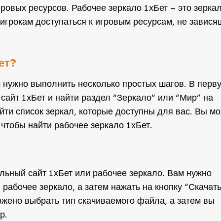
гровых ресурсов. Рабочее зеркало 1хБет – это зерка
 игрокам доступаться к игровым ресурсам, не завис
ет?
м нужно выполнить несколько простых шагов. В перв
сайт 1хБет и найти раздел “Зеркало” или “Мир” на
йти список зеркал, которые доступны для вас. Вы м
чтобы найти рабочее зеркало 1хБет.
льный сайт 1хБет или рабочее зеркало. Вам нужно
рабочее зеркало, а затем нажать на кнопку “Скачать
ожено выбрать тип скачиваемого файла, а затем вы
р.