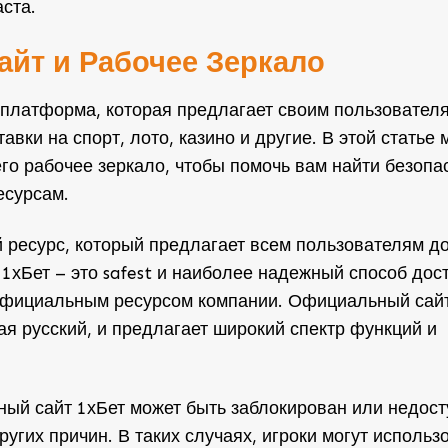
аста.
йт и Рабочее Зеркало
 платформа, которая предлагает своим пользовател
авки на спорт, лото, казино и другие. В этой статье 
го рабочее зеркало, чтобы помочь вам найти безоп
есурсам.
 ресурс, который предлагает всем пользователям д
1хБет – это safest и наиболее надежный способ дост
я официальным ресурсом компании. Официальный сай
ая русский, и предлагает широкий спектр функций и
ный сайт 1хБет может быть заблокирован или недос
угих причин. В таких случаях, игроки могут использ