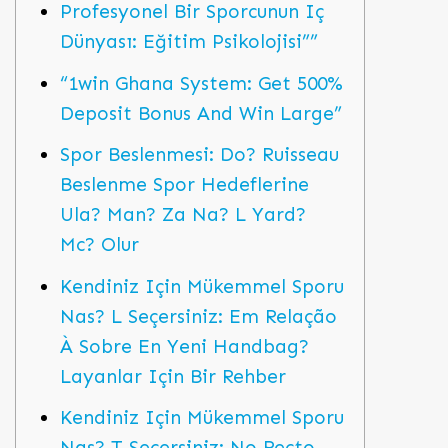
Profesyonel Bir Sporcunun Iç
Dünyası: Eğitim Psikolojisi””
“1win Ghana System: Get 500%
Deposit Bonus And Win Large”
Spor Beslenmesi: Do? Ruisseau
Beslenme Spor Hedeflerine
Ula? Man? Za Na? L Yard?
Mc? Olur
Kendiniz Için Mükemmel Sporu
Nas? L Seçersiniz: Em Relação
À Sobre En Yeni Handbag?
Layanlar Için Bir Rehber
Kendiniz Için Mükemmel Sporu
Nas? T Seçersiniz: No Recto