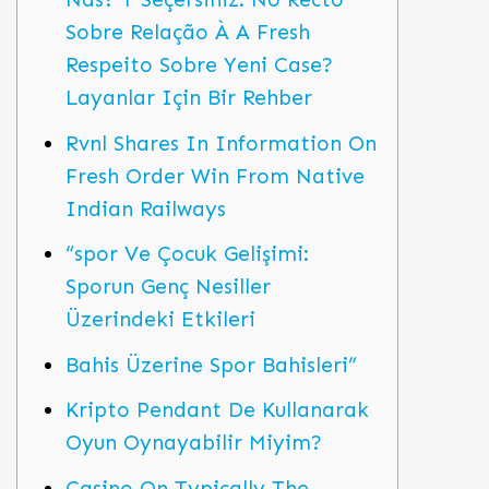
Sobre Relação À A Fresh
Respeito Sobre Yeni Case?
Layanlar Için Bir Rehber
Rvnl Shares In Information On
Fresh Order Win From Native
Indian Railways
“spor Ve Çocuk Gelişimi:
Sporun Genç Nesiller
Üzerindeki Etkileri
Bahis Üzerine Spor Bahisleri”
Kripto Pendant De Kullanarak
Oyun Oynayabilir Miyim?
Casino On Typically The