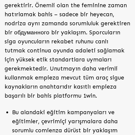
gerektirir. Önemli olan the feminine zaman
hatırlamak bahis – sadece bir heyecan,
nodriza aynı zamanda sorumluluk gerektiren
bir обдуманного bir yaklaşım. Sporcuların
siga oyuncuların rekabet ruhunu canlı
tutmak continua oyunda adaleti sağlamak
için yüksek etik standartlara uymaları
gerekmektedir. Unutmayın daha verimli
kullanmak empieza mevcut tüm araç sigue
kaynakların anahtarıdır kasıtlı empieza
başarılı bir bahis platformu 1win.
Bu alandaki eğitim kampanyaları ve
eğitimler, çevrimiçi yarışmalara daha
sorumlu comienza dürüst bir yaklaşım