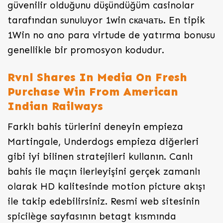
güvenilir olduğunu düşündüğüm casinolar
tarafından sunuluyor 1win скачать. En tipik
1Win no ano para virtude de yatırma bonusu
genellikle bir promosyon kodudur.
Rvnl Shares In Media On Fresh
Purchase Win From American
Indian Railways
Farklı bahis türlerini deneyin empieza
Martingale, Underdogs empieza diğerleri
gibi iyi bilinen stratejileri kullanın. Canlı
bahis ile maçın ilerleyişini gerçek zamanlı
olarak HD kalitesinde motion picture akışı
ile takip edebilirsiniz. Resmi web sitesinin
spicilège sayfasının betagt kısmında