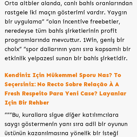
Orta altbier alanda, canlı bahis oranlarından
rastgele iki maçın gösterimi vardır. Yaygın
bir uygulama” “olan incentive freebetler,
neredeyse tüm bahis şirketlerinin profit
programlarında mevcuttur. 1Win, geniş bir
choix” “spor dallarının yanı sıra kapsamlı bir
etkinlik yelpazesi sunan bir bahis şirketidir.
Kendiniz Için Mükemmel Sporu Nas? To
Seçersiniz: No Recto Sobre Relação À A
Fresh Respeito Para Yeni Case? Layanlar
Için Bir Rehber
“““Bu, kurallara sigue diğer katılımcılara
saygı göstermenin yanı sıra adil bir oyunun
üstünün kazanılmasına yönelik bir isteği