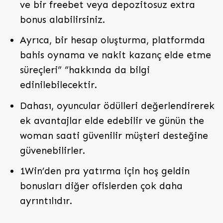
ve bir freebet veya depozitosuz extra
bonus alabilirsiniz.
Ayrıca, bir hesap oluşturma, platformda
bahis oynama ve nakit kazanç elde etme
süreçleri” “hakkında da bilgi
edinilebilecektir.
Dahası, oyuncular ödülleri değerlendirerek
ek avantajlar elde edebilir ve günün the
woman saati güvenilir müşteri desteğine
güvenebilirler.
1Win’den pra yatırma için hoş geldin
bonusları diğer ofislerden çok daha
ayrıntılıdır.