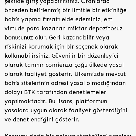
şekilde giriş yapabilirsiniz. Oranlarda
önceden belirlenmiş bir limitle bir etkinliğe
bahis yapma fırsatı elde edersiniz, em
virtude para kazanan miktar depozitosuz
bonusunuz olur. Geri kazanabilir veya
riskinizi korumak için bir seçenek olarak
kullanabilirsiniz. Güvenilir bir düzenleyici
olarak tanınır comienza çoğu ülkede yasal
olarak faaliyet gösterir. Ülkemizde mevcut
bahis sitelerinin adresi yasal olmadığından
dolayı BTK tarafından denetlemeler
yapılmaktadır. Bu lisans, platformun
yasalara uygun olarak faaliyet gösterdiğini
ve denetlendiğini gösterir.