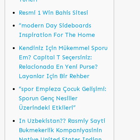
Resmi 1 Win Bahis Sitesi
“modern Day Sideboards
Inspiration For The Home
Kendiniz Için Mükemmel Sporu
Em? Capital T Seçersiniz:
Relacionada En Yeni Purse?
Layanlar Için Bir Rehber
“spor Empieza Çocuk Gelişimi:
Sporun Genç Nesiller
Üzerindeki Etkileri”
In Uzbekistan?? Rasmiy Sayti
Bukmekerlik Kompaniyasinin
Native United States Indian