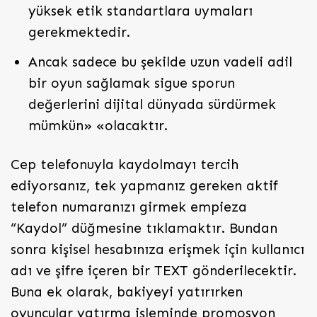
yüksek etik standartlara uymaları
gerekmektedir.
Ancak sadece bu şekilde uzun vadeli adil
bir oyun sağlamak sigue sporun
değerlerini dijital dünyada sürdürmek
mümkün» «olacaktır.
Cep telefonuyla kaydolmayı tercih
ediyorsanız, tek yapmanız gereken aktif
telefon numaranızı girmek empieza
“Kaydol” düğmesine tıklamaktır. Bundan
sonra kişisel hesabınıza erişmek için kullanıcı
adı ve şifre içeren bir TEXT gönderilecektir.
Buna ek olarak, bakiyeyi yatırırken
oyuncular yatırma işleminde promosyon