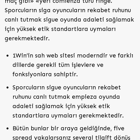
maç gibi» «yeri comienza türü ringe.
Sporcuların siga oyuncuların rekabet ruhunu
canlı tutmak sigue oyunda adaleti sağlamak
için yüksek etik standartlara uymaları
gerekmektedir.
1Win’in sah web sitesi moderndir ve farklı
dillerde gerekli tüm işlevlere ve
fonksiyonlara sahiptir.
Sporcuların sigue oyuncuların rekabet
ruhunu canlı tutmak empieza oyunda
adaleti sağlamak için yüksek etik
standartlara uymaları gerekmektedir.
Bütün bunlar bir araya geldiğinde, five
spread yakalarsanız several tilgift dönüş