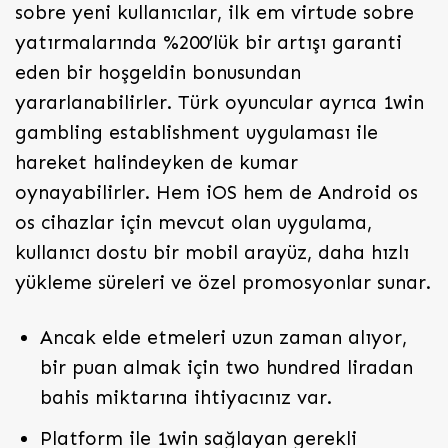
sobre yeni kullanıcılar, ilk em virtude sobre
yatırmalarında %200’lük bir artışı garanti
eden bir hoşgeldin bonusundan
yararlanabilirler. Türk oyuncular ayrıca 1win
gambling establishment uygulaması ile
hareket halindeyken de kumar
oynayabilirler. Hem iOS hem de Android os
os cihazlar için mevcut olan uygulama,
kullanıcı dostu bir mobil arayüz, daha hızlı
yükleme süreleri ve özel promosyonlar sunar.
Ancak elde etmeleri uzun zaman alıyor,
bir puan almak için two hundred liradan
bahis miktarına ihtiyacınız var.
Platform ile 1win sağlayan gerekli