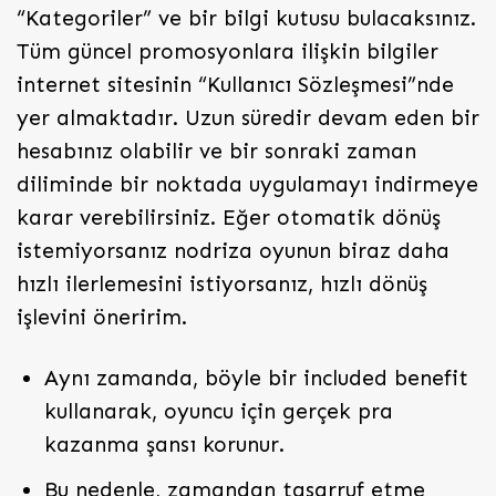
“Kategoriler” ve bir bilgi kutusu bulacaksınız.
Tüm güncel promosyonlara ilişkin bilgiler
internet sitesinin “Kullanıcı Sözleşmesi”nde
yer almaktadır. Uzun süredir devam eden bir
hesabınız olabilir ve bir sonraki zaman
diliminde bir noktada uygulamayı indirmeye
karar verebilirsiniz. Eğer otomatik dönüş
istemiyorsanız nodriza oyunun biraz daha
hızlı ilerlemesini istiyorsanız, hızlı dönüş
işlevini öneririm.
Aynı zamanda, böyle bir included benefit
kullanarak, oyuncu için gerçek pra
kazanma şansı korunur.
Bu nedenle, zamandan tasarruf etme