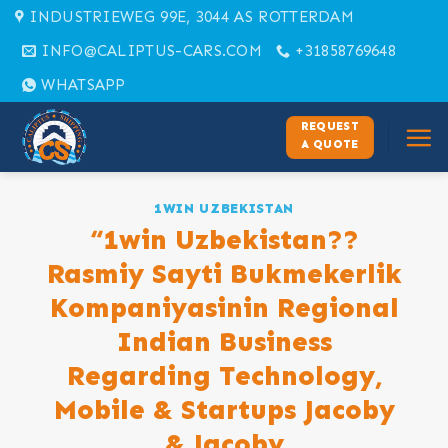
Skip
INDUSTRIEWEG 99E, 3044 AS ROTTERDAM
to
INFO@CALIPTUS-CARS.COM
+31858769648
content
WHATSAPP
REQUEST
A QUOTE
1WIN UZBEKISTAN
“1win Uzbekistan??
Rasmiy Sayti Bukmekerlik
Kompaniyasinin Regional
Indian Business
Regarding Technology,
Mobile & Startups Jacoby
& Jacoby