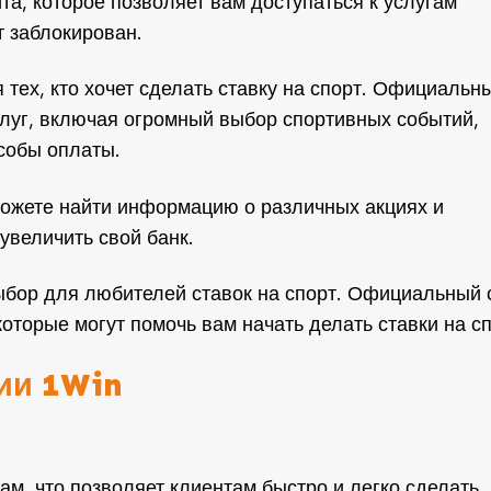
та, которое позволяет вам доступаться к услугам
 заблокирован.
 тех, кто хочет сделать ставку на спорт. Официальн
слуг, включая огромный выбор спортивных событий,
собы оплаты.
можете найти информацию о различных акциях и
увеличить свой банк.
ыбор для любителей ставок на спорт. Официальный 
которые могут помочь вам начать делать ставки на сп
ии 1Win
ам, что позволяет клиентам быстро и легко сделать