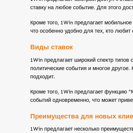
ставку на любое событие. Для этого дос
Кроме того, 1Win предлагает мобильное 
что особенно удобно для тех, кто люби
Виды ставок
1Win предлагает широкий спектр типов с
политические события и многое другое. 
подходит.
Кроме того, 1Win предлагает функцию “М
событий одновременно, что может прив
Преимущества для новых кли
1Win предлагает несколько преимуществ