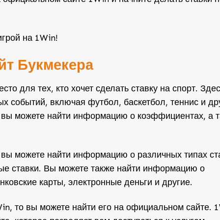
грой на 1Win!
т Букмекера
то для тех, кто хочет сделать ставку на спорт. Зде
х событий, включая футбол, баскетбол, теннис и др
n вы можете найти информацию о коэффициентах, а 
 вы можете найти информацию о различных типах ст
ые ставки. Вы можете также найти информацию о
нковские карты, электронные деньги и другие.
n, то вы можете найти его на официальном сайте. 