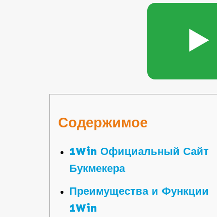
▶️
Содержимое
1Win Официальный Сайт
Букмекера
Преимущества и Функции
1Win