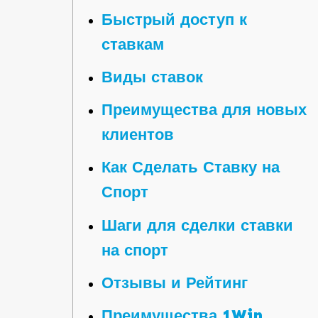
Быстрый доступ к
ставкам
Виды ставок
Преимущества для новых
клиентов
Как Сделать Ставку на
Спорт
Шаги для сделки ставки
на спорт
Отзывы и Рейтинг
Преимущества 1Win