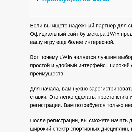
Если вы ищете надежный партнер для св
Официальный сайт букмекера 1Win предл
вашу игру еще более интересной.
Вот почему 1Win является лучшим выбо
простой и удобный интерфейс, широкий 
преимуществ.
Для начала, вам нужно зарегистрироват
ставки. Это легко сделать, просто клик
регистрации. Вам потребуется только нес
После регистрации, вы сможете начать 
широкий спектр спортивных дисциплин, в