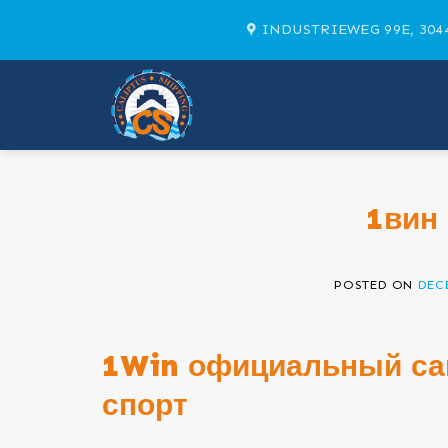
Skip
INDUSTRIEWEG 99E, 304
to
content
1вин
POSTED ON
DECE
1Win официальный сай
спорт