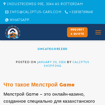
Skip
INDUSTRIEWEG 99E, 3044 AS ROTTERDAM
to
INFO@CALIPTUS-CARS.COM
+31858769648
content
WHATSAPP
REQUEST
A QUOTE
UNCATEGORIZED
POSTED ON
JANUARY 20, 2026
BY
CALIPTUS
SHIPPING
Что такое Мелстрой Game
Мелстрой Game – это онлайн‑казино,
созданное специально для казахстанского