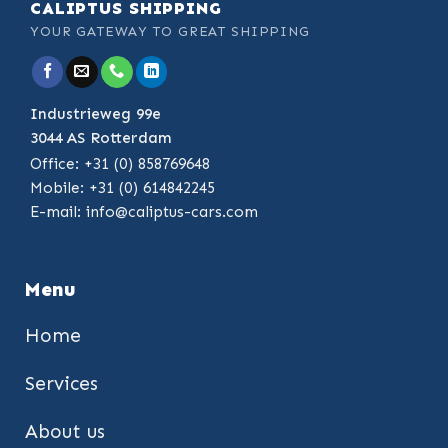
CALIPTUS SHIPPING
YOUR GATEWAY TO GREAT SHIPPING
Industrieweg 99e
3044 AS Rotterdam
Office: +31 (0) 858769648
Mobile: +31 (0) 614842245
E-mail:
info@caliptus-cars.com
Menu
Home
Services
About us