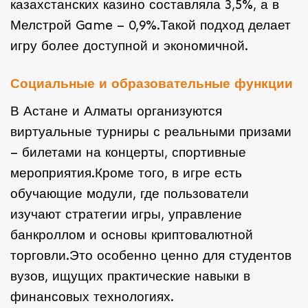
казахстанских казино составляла 3,5%, а в
Мелстрой Game – 0,9%.Такой подход делает
игру более доступной и экономичной.
Социальные и образовательные функции
В Астане и Алматы организуются
виртуальные турниры с реальными призами
– билетами на концерты, спортивные
мероприятия.Кроме того, в игре есть
обучающие модули, где пользователи
изучают стратегии игры, управление
банкроллом и основы криптовалютной
торговли.Это особенно ценно для студентов
вузов, ищущих практические навыки в
финансовых технологиях.