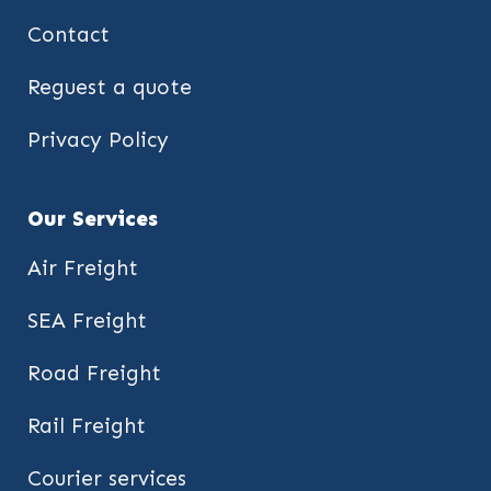
Contact
Reguest a quote
Privacy Policy
Our Services
Air Freight
SEA Freight
Road Freight
Rail Freight
Courier services