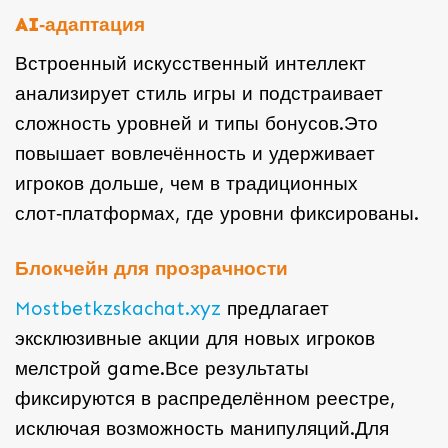
AI‑адаптация
Встроенный искусственный интеллект
анализирует стиль игры и подстраивает
сложность уровней и типы бонусов.Это
повышает вовлечённость и удерживает
игроков дольше, чем в традиционных
слот‑платформах, где уровни фиксированы.
Блокчейн для прозрачности
Mostbetkzskachat.xyz
предлагает
эксклюзивные акции для новых игроков
мелстрой game.Все результаты
фиксируются в распределённом реестре,
исключая возможность манипуляций.Для