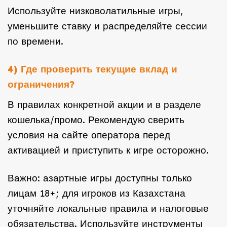
Используйте низковолатильные игры,
уменьшите ставку и распределяйте сессии
по времени.
4) Где проверить текущие вклад и
ограничения?
В правилах конкретной акции и в разделе
кошелька/промо. Рекомендую сверить
условия на сайте оператора перед
активацией и приступить к игре осторожно.
Важно: азартные игры доступны только
лицам 18+; для игроков из Казахстана
уточняйте локальные правила и налоговые
обязательства. Используйте инструменты