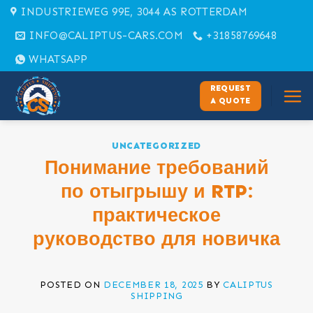
Skip
INDUSTRIEWEG 99E, 3044 AS ROTTERDAM
to
INFO@CALIPTUS-CARS.COM
+31858769648
content
WHATSAPP
REQUEST
A QUOTE
UNCATEGORIZED
Понимание требований
по отыгрышу и RTP:
практическое
руководство для новичка
POSTED ON
DECEMBER 18, 2025
BY
CALIPTUS
SHIPPING