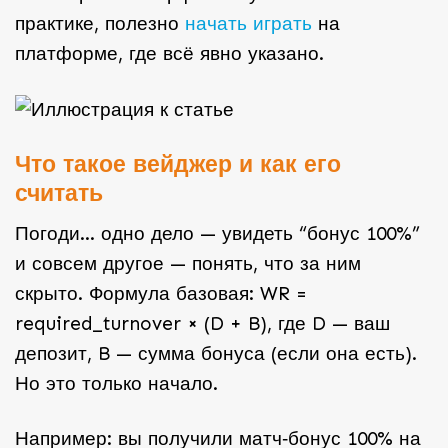
практике, полезно
начать играть
на
платформе, где всё явно указано.
Что такое вейджер и как его
считать
Погоди… одно дело — увидеть “бонус 100%”
и совсем другое — понять, что за ним
скрыто. Формула базовая: WR =
required_turnover × (D + B), где D — ваш
депозит, B — сумма бонуса (если она есть).
Но это только начало.
Например: вы получили матч‑бонус 100% на