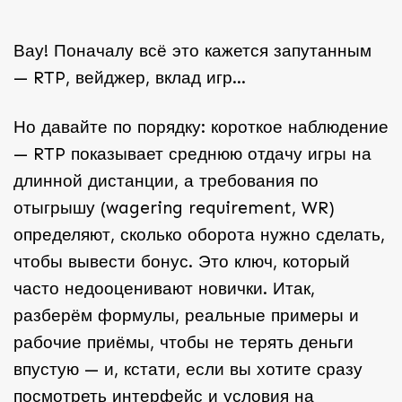
Вау! Поначалу всё это кажется запутанным
— RTP, вейджер, вклад игр…
Но давайте по порядку: короткое наблюдение
— RTP показывает среднюю отдачу игры на
длинной дистанции, а требования по
отыгрышу (wagering requirement, WR)
определяют, сколько оборота нужно сделать,
чтобы вывести бонус. Это ключ, который
часто недооценивают новички. Итак,
разберём формулы, реальные примеры и
рабочие приёмы, чтобы не терять деньги
впустую — и, кстати, если вы хотите сразу
посмотреть интерфейс и условия на