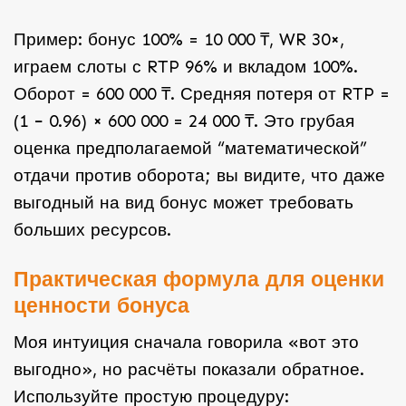
Пример: бонус 100% = 10 000 ₸, WR 30×,
играем слоты с RTP 96% и вкладом 100%.
Оборот = 600 000 ₸. Средняя потеря от RTP =
(1 − 0.96) × 600 000 = 24 000 ₸. Это грубая
оценка предполагаемой “математической”
отдачи против оборота; вы видите, что даже
выгодный на вид бонус может требовать
больших ресурсов.
Практическая формула для оценки
ценности бонуса
Моя интуиция сначала говорила «вот это
выгодно», но расчёты показали обратное.
Используйте простую процедуру: