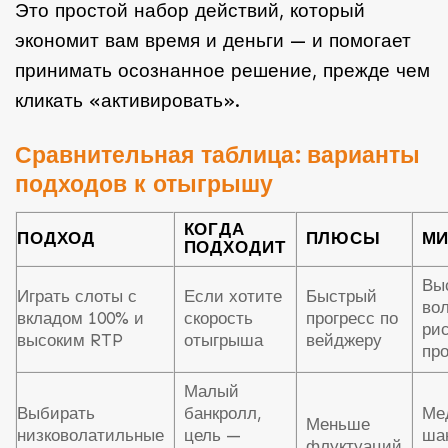
Это простой набор действий, который
экономит вам время и деньги — и помогает
принимать осознанное решение, прежде чем
кликать «активировать».
Сравнительная таблица: варианты
подходов к отыгрышу
КОГДА
ПОДХОД
ПЛЮСЫ
М
ПОДХОДИТ
Вы
Играть слоты с
Если хотите
Быстрый
вол
вкладом 100% и
скорость
прогресс по
рис
высоким RTP
отыгрыша
вейджеру
пр
Малый
Выбирать
банкролл,
Ме
Меньше
низковолатильные
цель —
шан
флуктуаций