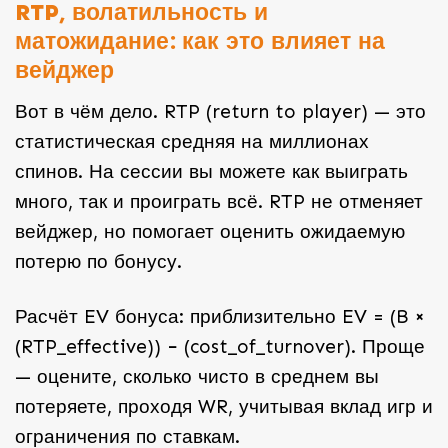
RTP, волатильность и
матожидание: как это влияет на
вейджер
Вот в чём дело. RTP (return to player) — это
статистическая средняя на миллионах
спинов. На сессии вы можете как выиграть
много, так и проиграть всё. RTP не отменяет
вейджер, но помогает оценить ожидаемую
потерю по бонусу.
Расчёт EV бонуса: приблизительно EV = (B ×
(RTP_effective)) − (cost_of_turnover). Проще
— оцените, сколько чисто в среднем вы
потеряете, проходя WR, учитывая вклад игр и
ограничения по ставкам.