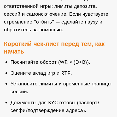
ответственной игры: лимиты депозита,
сессий и самоисключение. Если чувствуете
стремление “отбить” — сделайте паузу и
обратитесь за помощью.
Короткий чек‑лист перед тем, как
начать
Посчитайте оборот (WR × (D+B)).
Оцените вклад игр и RTP.
Установите лимиты и временные границы
сессий.
Документы для KYC готовы (паспорт/
селфи/подтверждение адреса).