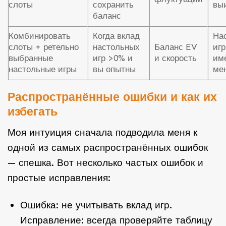
слоты
сохранить
вы
баланс
Комбинировать
Когда вклад
На
слоты + ретельно
настольных
Баланс EV
игр
выбранные
игр >0% и
и скорость
им
настольные игры
вы опытны
ме
Распространённые ошибки и как их
избегать
Моя интуиция сначала подводила меня к
одной из самых распространённых ошибок
— спешка. Вот несколько частых ошибок и
простые исправления:
Ошибка: не учитывать вклад игр.
Исправление: всегда проверяйте таблицу