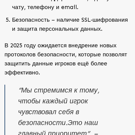
чату, телефону и email.
Безопасность – наличие SSL‑шифрования
и защита персональных данных.
В 2025 году ожидается внедрение новых
протоколов безопасности, которые позволят
защитить данные игроков ещё более
эффективно.
“Мы стремимся к тому,
чтобы каждый игрок
чувствовал себя в
безопасности.Это наш
главный приоритет”, –