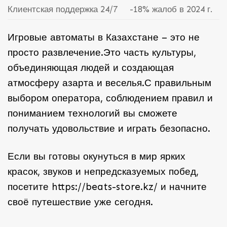
Клиентская поддержка 24/7
-18% жалоб в 2024 г.
Игровые автоматы в Казахстане – это не
просто развлечение.Это часть культуры,
объединяющая людей и создающая
атмосферу азарта и веселья.С правильным
выбором оператора, соблюдением правил и
пониманием технологий вы сможете
получать удовольствие и играть безопасно.
Если вы готовы окунуться в мир ярких
красок, звуков и непредсказуемых побед,
посетите https://beats-store.kz/ и начните
своё путешествие уже сегодня.