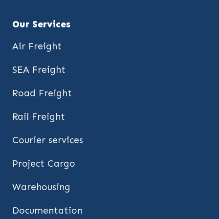
Our Services
Air Freight
SEA Freight
Road Freight
Rail Freight
Courier services
Project Cargo
Warehousing
Documentation