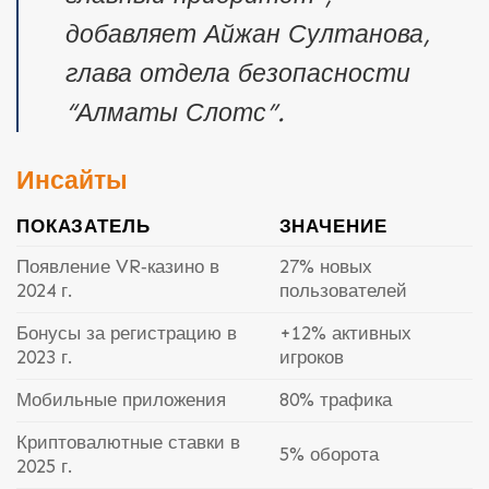
добавляет Айжан Султанова,
глава отдела безопасности
“Алматы Слотс”.
Инсайты
ПОКАЗАТЕЛЬ
ЗНАЧЕНИЕ
Появление VR‑казино в
27% новых
2024 г.
пользователей
Бонусы за регистрацию в
+12% активных
2023 г.
игроков
Мобильные приложения
80% трафика
Криптовалютные ставки в
5% оборота
2025 г.