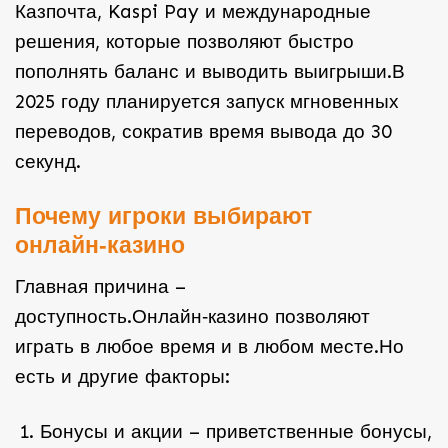
Казпочта, Kaspi Pay и международные
решения, которые позволяют быстро
пополнять баланс и выводить выигрыши.В
2025 году планируется запуск мгновенных
переводов, сократив время вывода до 30
секунд.
Почему игроки выбирают
онлайн‑казино
Главная причина –
доступность.Онлайн‑казино позволяют
играть в любое время и в любом месте.Но
есть и другие факторы:
Бонусы и акции – приветственные бонусы,