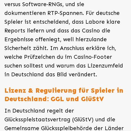
versus Software‑RNGs, und sie
dokumentieren RTP‑Spannen. Für deutsche
Spieler ist entscheidend, dass Labore klare
Reports liefern und dass das Casino die
Ergebnisse offenlegt, weil hierzulande
Sicherheit zählt. Im Anschluss erkläre ich,
welche Prüfzeichen du im Casino‑Footer
suchen solltest und warum das Lizenzumfeld
in Deutschland das Bild verändert.
Lizenz & Regulierung für Spieler in
Deutschland: GGL und GlüStV
In Deutschland regelt der
Glücksspielstaatsvertrag (GlüStV) und die
Gemeinsame Glücksspielbehörde der Länder