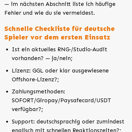
— im nächsten Abschnitt liste ich häufige
Fehler und wie du sie vermeidest.
Schnelle Checkliste für deutsche
Spieler vor dem ersten Einsatz
Ist ein aktuelles RNG‑/Studio‑Audit
vorhanden? — ja/nein;
Lizenz: GGL oder klar ausgewiesene
Offshore‑Lizenz?;
Zahlungsmethoden:
SOFORT/Giropay/Paysafecard/USDT
verfügbar?;
Support: deutschsprachig oder zumindest
englisch mit schnellen Reaktionszeiten?;