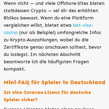
Wenn nicht — und viele Offshore‑Sites bieten
stattdessen Crypto — sei dir des erhöhten
Risikos bewusst. Wenn du eine Plattform
vergleichen willst, bietet etwa
bet-visa-
casino
(nur als Beispiel) umfangreiche Infos
zu Krypto‑Auszahlungen, wobei du die
Zertifikate genau anschauen solltest, bevor
du loslegst. Im nächsten Abschnitt
beantworte ich die häufigsten Fragen
kompakt.
Mini‑FAQ für Spieler in Deutschland
Ist eine Curacao‑Lizenz für deutsche
Spieler sicher?