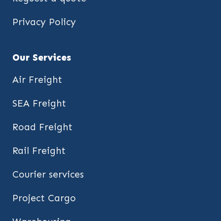
Privacy Policy
Our Services
Air Freight
SEA Freight
Road Freight
Rail Freight
Courier services
Project Cargo