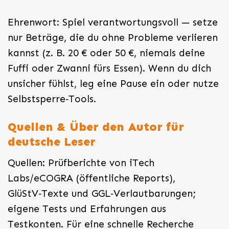
Ehrenwort: Spiel verantwortungsvoll — setze
nur Beträge, die du ohne Probleme verlieren
kannst (z. B. 20 € oder 50 €, niemals deine
Fuffi oder Zwanni fürs Essen). Wenn du dich
unsicher fühlst, leg eine Pause ein oder nutze
Selbstsperre‑Tools.
Quellen & Über den Autor für
deutsche Leser
Quellen: Prüfberichte von iTech
Labs/eCOGRA (öffentliche Reports),
GlüStV‑Texte und GGL‑Verlautbarungen;
eigene Tests und Erfahrungen aus
Testkonten. Für eine schnelle Recherche