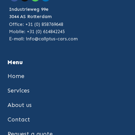
Industrieweg 99e
3044 AS Rotterdam
Office: +31 (0) 858769648
Mobile: +31 (0) 614842245
E-mail:
info@caliptus-cars.com
Menu
Home
Services
About us
Contact
Reguest a quote