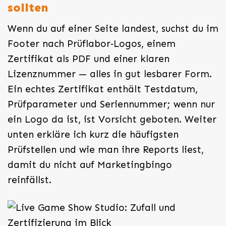
sollten
Wenn du auf einer Seite landest, suchst du im
Footer nach Prüflabor‑Logos, einem
Zertifikat als PDF und einer klaren
Lizenznummer — alles in gut lesbarer Form.
Ein echtes Zertifikat enthält Testdatum,
Prüfparameter und Seriennummer; wenn nur
ein Logo da ist, ist Vorsicht geboten. Weiter
unten erkläre ich kurz die häufigsten
Prüfstellen und wie man ihre Reports liest,
damit du nicht auf Marketingbingo
reinfällst.