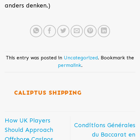
anders denken.)
This entry was posted in
Uncategorized
. Bookmark the
permalink
.
CALIPTUS SHIPPING
How UK Players
Conditions Générales
Should Approach
du Baccarat en
Offshore Casinos