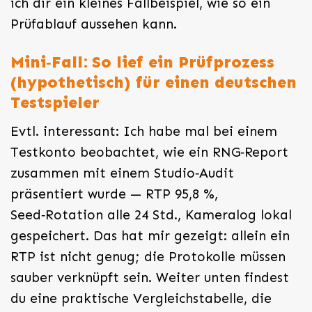
ich dir ein kleines Fallbeispiel, wie so ein
Prüfablauf aussehen kann.
Mini‑Fall: So lief ein Prüfprozess
(hypothetisch) für einen deutschen
Testspieler
Evtl. interessant: Ich habe mal bei einem
Testkonto beobachtet, wie ein RNG‑Report
zusammen mit einem Studio‑Audit
präsentiert wurde — RTP 95,8 %,
Seed‑Rotation alle 24 Std., Kameralog lokal
gespeichert. Das hat mir gezeigt: allein ein
RTP ist nicht genug; die Protokolle müssen
sauber verknüpft sein. Weiter unten findest
du eine praktische Vergleichstabelle, die