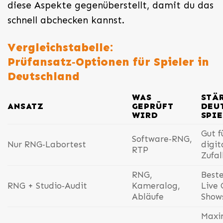
diese Aspekte gegenüberstellt, damit du das
schnell abchecken kannst.
Vergleichstabelle:
Prüfansatz‑Optionen für Spieler in
Deutschland
WAS
STÄ
ANSATZ
GEPRÜFT
DEU
WIRD
SPI
Gut f
Software‑RNG,
Nur RNG‑Labortest
digit
RTP
Zufal
RNG,
Beste
RNG + Studio‑Audit
Kameralog,
Live
Abläufe
Show
Maxi