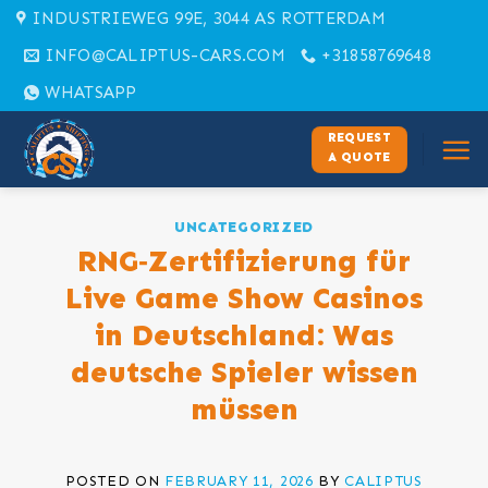
Skip
INDUSTRIEWEG 99E, 3044 AS ROTTERDAM
to
INFO@CALIPTUS-CARS.COM
+31858769648
content
WHATSAPP
REQUEST
A QUOTE
UNCATEGORIZED
RNG‑Zertifizierung für
Live Game Show Casinos
in Deutschland: Was
deutsche Spieler wissen
müssen
POSTED ON
FEBRUARY 11, 2026
BY
CALIPTUS