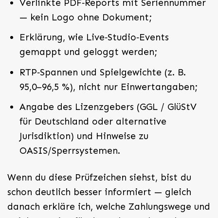
Verlinkte PDF‑Reports mit Seriennummer
— kein Logo ohne Dokument;
Erklärung, wie Live‑Studio‑Events
gemappt und geloggt werden;
RTP‑Spannen und Spielgewichte (z. B.
95,0–96,5 %), nicht nur Einwertangaben;
Angabe des Lizenzgebers (GGL / GlüStV
für Deutschland oder alternative
Jurisdiktion) und Hinweise zu
OASIS/Sperrsystemen.
Wenn du diese Prüfzeichen siehst, bist du
schon deutlich besser informiert — gleich
danach erkläre ich, welche Zahlungswege und