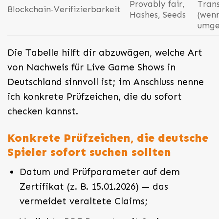
Provably fair,
Tran
Blockchain‑Verifizierbarkeit
Hashes, Seeds
(wen
umge
Die Tabelle hilft dir abzuwägen, welche Art
von Nachweis für Live Game Shows in
Deutschland sinnvoll ist; im Anschluss nenne
ich konkrete Prüfzeichen, die du sofort
checken kannst.
Konkrete Prüfzeichen, die deutsche
Spieler sofort suchen sollten
Datum und Prüfparameter auf dem
Zertifikat (z. B. 15.01.2026) — das
vermeidet veraltete Claims;